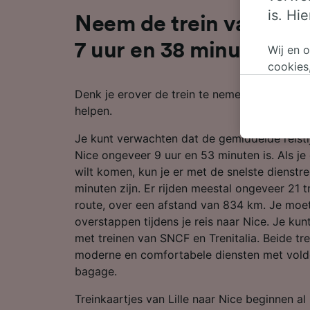
is. Hi
Neem de trein van Lille
7 uur en 38 minuten
Wij en 
cookies
persoon
Denk je erover de trein te nemen van Lille na
wijzige
helpen.
bezwaar
op gere
Je kunt verwachten dat de gemiddelde reistijd
elk mom
Nice ongeveer 9 uur en 53 minuten is. Als je
keuzes 
wilt komen, kun je er met de snelste dienstre
op brow
minuten zijn. Er rijden meestal ongeveer 21 
je ons 
route, over een afstand van 834 km. Je moet
overstappen tijdens je reis naar Nice. Je kun
Wij en 
met treinen van SNCF en Trenitalia. Beide t
Preciez
moderne en comfortabele diensten met vold
scannen 
openen.
bagage.
content
Treinkaartjes van Lille naar Nice beginnen al 