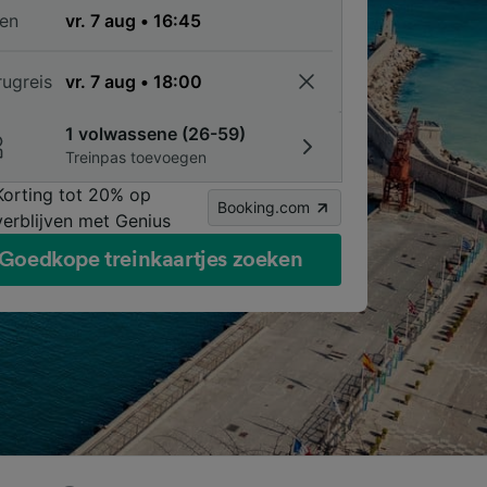
en
rugreis
1 volwassene (26-59)
Treinpas toevoegen
Korting tot 20% op
Booking.com
verblijven met Genius
Goedkope treinkaartjes zoeken