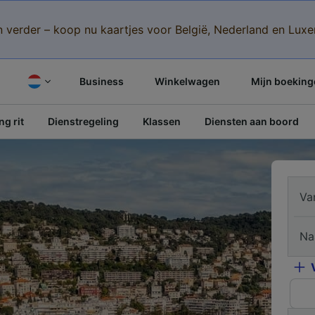
n verder – koop nu kaartjes voor België, Nederland en Lu
Business
Winkelwagen
Mijn boeking
g rit
Dienstregeling
Klassen
Diensten aan boord
Va
Na