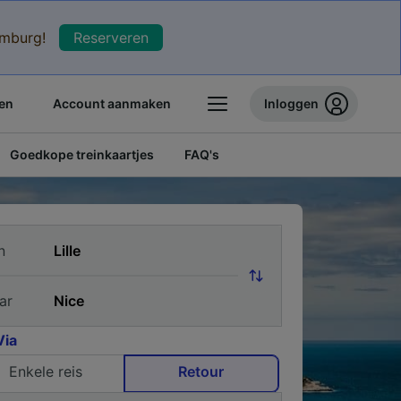
xemburg!
Reserveren
en
Account aanmaken
Inloggen
Goedkope treinkaartjes
FAQ's
n
ar
Via
Enkele reis
Retour