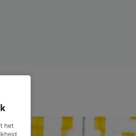
jk
t het
jkheid