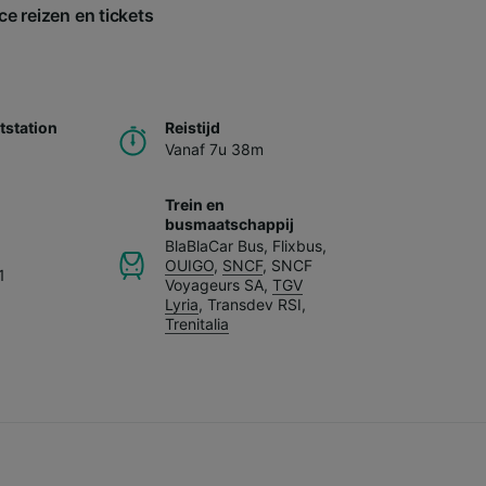
ce reizen en tickets
station
Reistijd
Vanaf 7u 38m
Trein en
busmaatschappij
BlaBlaCar Bus
,
Flixbus
,
OUIGO
,
SNCF
,
SNCF
1
Voyageurs SA
,
TGV
Lyria
,
Transdev RSI
,
Trenitalia