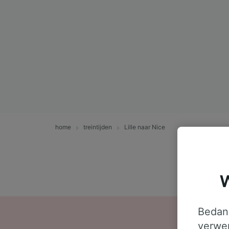
home
treintijden
Lille naar Nice
W
Bedank
verwer