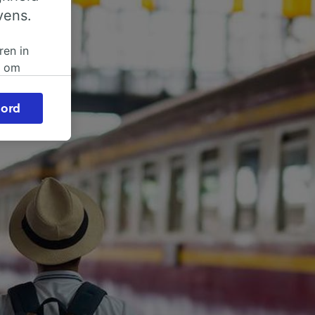
vens.
ren in
n om
 of
ord
beroep
ingen op
ze
vloed
ng als
inden:
tief
en
sten.