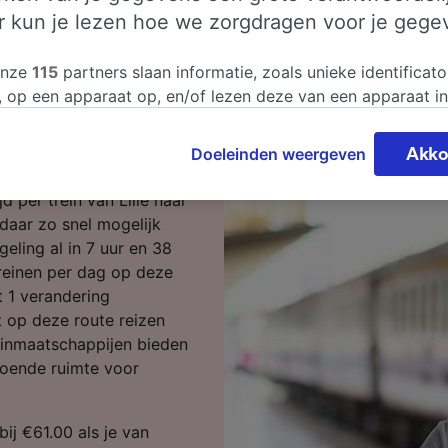
er kun je lezen hoe we zorgdragen voor je gege
 naar Nice in
onze
115
partners slaan informatie, zoals unieke identificato
, op een apparaat op, en/of lezen deze van een apparaat i
sgegevens te verwerken. Je kunt je instellingen bevestigen
ar Nice? Wij kunnen je
n door hieronder te klikken. Daaronder valt ook je recht om
Doeleinden weergeven
Akko
 te maken in alle gevallen dat er voor de verwerking een 
chtvaardigd belangen wordt gemaakt. Je kunt deze instell
 per trein van Lille naar
ent wijzigen op de pagina met onze privacyverklaring. De
 daar zo snel mogelijk
worden aan onze partners doorgegeven en hebben geen in
geling al in 7 uur en 38
segegevens. Je gegevens worden niet gebruikt voor tracki
treinen per dag op deze
hebt gevraagd om je niet te volgen.
 1 verandering
t op deze route reizen
onze partners verwerken gegevens voor de volgende doele
reinmaatschappijen bieden
e geolocatiegegevens gebruiken. De apparaatkenmerken ac
oende ruimte voor
ter identificatie. Informatie op een apparaat opslaan en/of
 Gepersonaliseerde advertenties en content, advertentie- 
metingen, doelgroepenonderzoek en ontwikkeling van dien
bij €61.00 als je van