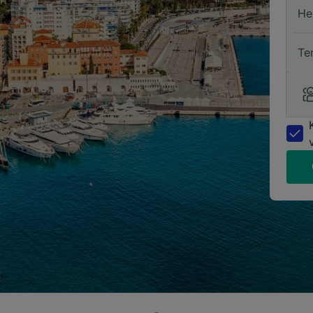
He
Te