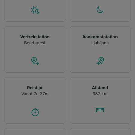
gevraagd om je niet te volgen.
Wij en onze partners verwerken gegevens
voor de volgende doeleinden:
Precieze geolocatiegegevens gebruiken. De
apparaatkenmerken actief scannen ter
Vertrekstation
Aankomststation
identificatie. Informatie op een apparaat
Boedapest
Ljubljana
opslaan en/of openen. Gepersonaliseerde
advertenties en content, advertentie- en
contentmetingen, doelgroepenonderzoek en
ontwikkeling van diensten.
Partnerlijst (derden)
Reistijd
Afstand
Vanaf 7u 37m
382 km