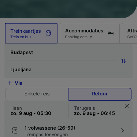
Accommodaties
Attr
Treinkaartjes
Booking.com
GetY
Trein en bus
Via
Enkele reis
Retour
Heen
Terugreis
1 volwassene (26-59)
Treinpas toevoegen