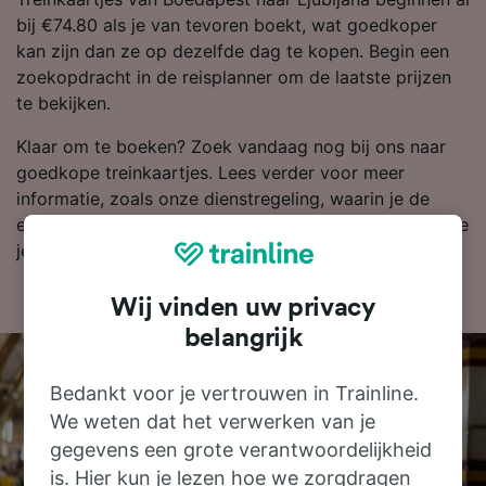
bij €74.80 als je van tevoren boekt, wat goedkoper
kan zijn dan ze op dezelfde dag te kopen. Begin een
zoekopdracht in de reisplanner om de laatste prijzen
te bekijken.
Klaar om te boeken? Zoek vandaag nog bij ons naar
goedkope treinkaartjes. Lees verder voor meer
informatie, zoals onze dienstregeling, waarin je de
eerste en laatste treinen kunt bekijken en tips over hoe
je goedkope treinkaartjes kunt vinden.
Wij vinden uw privacy
belangrijk
Bedankt voor je vertrouwen in Trainline.
We weten dat het verwerken van je
gegevens een grote verantwoordelijkheid
is. Hier kun je lezen hoe we zorgdragen