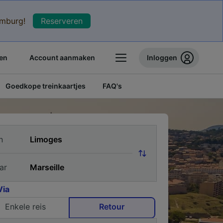
xemburg!
Reserveren
en
Account aanmaken
Inloggen
Goedkope treinkaartjes
FAQ's
n
ar
Via
Enkele reis
Retour