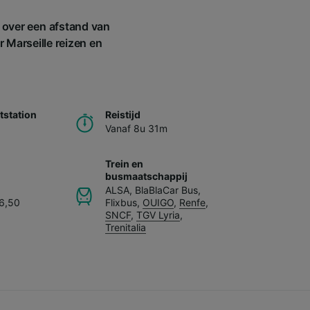
 over een afstand van
 Marseille reizen en
station
Reistijd
Vanaf 8u 31m
Trein en
busmaatschappij
ALSA
,
BlaBlaCar Bus
,
46,50
Flixbus
,
OUIGO
,
Renfe
,
SNCF
,
TGV Lyria
,
Trenitalia