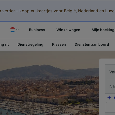
n verder – koop nu kaartjes voor België, Nederland en Lu
Business
Winkelwagen
Mijn boeking
g rit
Dienstregeling
Klassen
Diensten aan boord
Va
Na