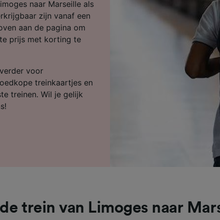
ijst (derden)
imoges naar Marseille als
rkrijgbaar zijn vanaf een
 boven aan de pagina om
e prijs met korting te
 verder voor
goedkope treinkaartjes en
e treinen. Wil je gelijk
s!
de trein van Limoges naar Mars