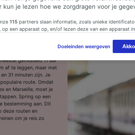
er kun je lezen hoe we zorgdragen voor je gege
Limoges naar
onze
115
partners slaan informatie, zoals unieke identificato
, op een apparaat op, en/of lezen deze van een apparaat i
sgegevens te verwerken. Je kunt je instellingen bevestigen
Limoges naar Marseille?
n door hieronder te klikken. Daaronder valt ook je recht om
Doeleinden weergeven
Akko
 te maken in alle gevallen dat er voor de verwerking een 
chtvaardigd belangen wordt gemaakt. Je kunt deze instell
 meestal gemiddeld 11 uur
ent wijzigen op de pagina met onze privacyverklaring. De
m af te leggen, maar met
worden aan onze partners doorgegeven en hebben geen in
r en 31 minuten zijn. Je
segegevens. Je gegevens worden niet gebruikt voor tracki
 populaire route. Omdat
hebt gevraagd om je niet te volgen.
es en Marseille, moet je
stappen. Spring op een
onze partners verwerken gegevens voor de volgende doele
je bestemming aan. Dit
e geolocatiegegevens gebruiken. De apparaatkenmerken ac
p deze routen en
ter identificatie. Informatie op een apparaat opslaan en/of
 Gepersonaliseerde advertenties en content, advertentie- 
einen om je reis zo
metingen, doelgroepenonderzoek en ontwikkeling van dien