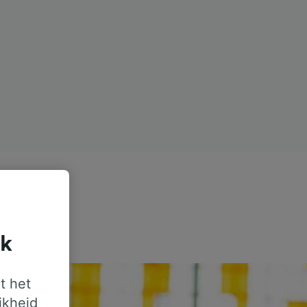
jk
t het
jkheid