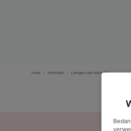
home
treintijden
Limoges naar Marseille
W
Bedank
verwer