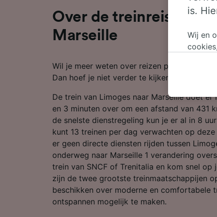
is. Hi
Over de treinreis van 
Marseille
Wij en 
cookies
persoon
Wil je meer weten over reizen per trein van 
wijzige
Dan hoef je niet verder te kijken.
bezwaar
op gere
De trein van Limoges naar Marseille doet er
elk mom
en 3 minuten over om een afstand van 431 k
keuzes 
de snelste dienstregeling kun je er al in 8 uu
op brow
kunt 13 treinen per dag verwachten op deze
je ons 
er geen directe diensten rijden tussen Limog
onderweg naar Marseille 1 verandering over
Wij en 
trein van SNCF of Trenitalia en kom snel op 
Preciez
zijn de twee grootste treinmaatschappijen o
scannen 
openen.
beschikken over moderne en comfortabele tr
content
ontspannen mogelijk te maken.