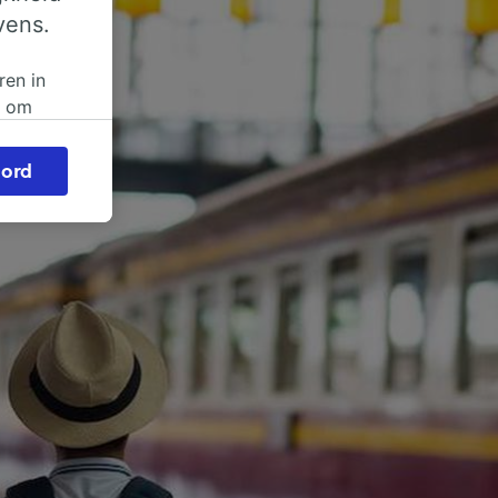
vens.
ren in
n om
 of
ord
beroep
ingen op
ze
vloed
ng als
inden:
tief
en
sten.