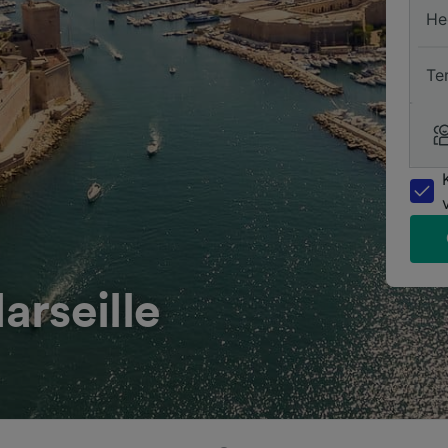
He
Te
arseille