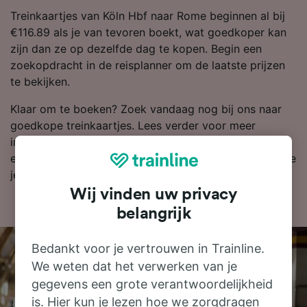
Treinkaartjes van Köln Hbf naar Rome beginnen al bij
€116.89 als je van tevoren boekt, wat goedkoper kan
zijn dan ze op dezelfde dag te kopen. Begin een
zoekopdracht in de reisplanner om de laatste prijzen
te bekijken.
Klaar om te boeken? Zoek vandaag nog bij ons naar
goedkope treinkaartjes. Lees verder voor meer
informatie, zoals onze dienstregeling, waarin je de
eerste en laatste treinen kunt bekijken en tips over hoe
je goedkope treinkaartjes kunt vinden.
Wij vinden uw privacy
belangrijk
Bedankt voor je vertrouwen in Trainline.
We weten dat het verwerken van je
gegevens een grote verantwoordelijkheid
is. Hier kun je lezen hoe we zorgdragen