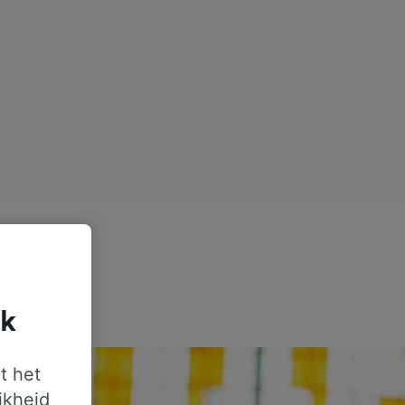
jk
t het
jkheid