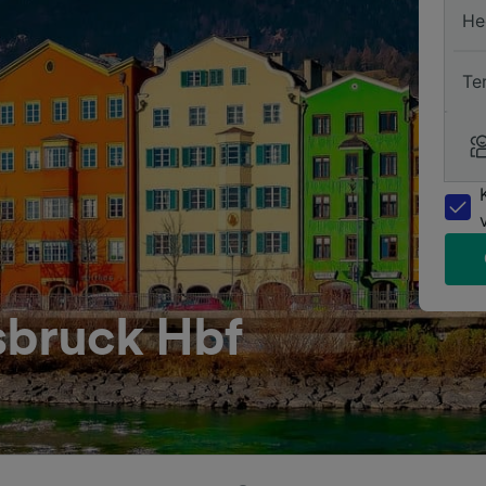
He
Te
sbruck Hbf