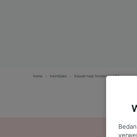
home
treintijden
Kassel naar Innsbruck Hbf
W
Bedank
verwer