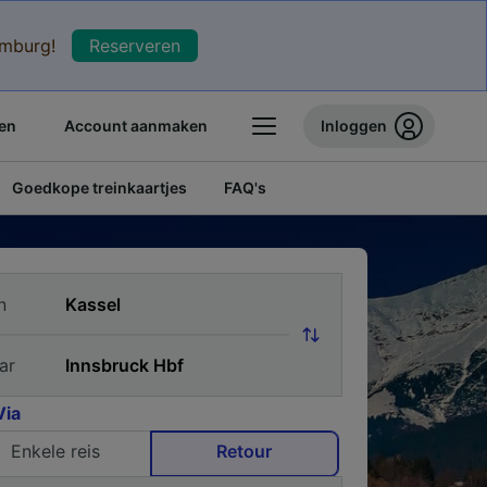
xemburg!
Reserveren
en
Account aanmaken
Inloggen
Goedkope treinkaartjes
FAQ's
n
ar
Via
Enkele reis
Retour