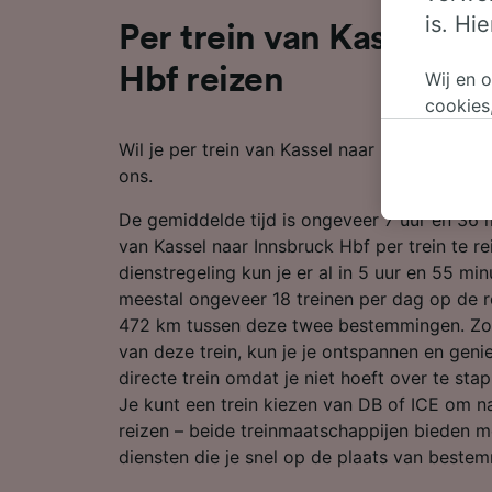
is. Hi
Per trein van Kassel na
Hbf reizen
Wij en 
cookies
persoon
Wil je per trein van Kassel naar Innsbruck Hbf
wijzige
ons.
bezwaar
op gere
De gemiddelde tijd is ongeveer 7 uur en 36
elk mom
van Kassel naar Innsbruck Hbf per trein te r
keuzes 
dienstregeling kun je er al in 5 uur en 55 minu
op brow
meestal ongeveer 18 treinen per dag op de 
je ons 
472 km tussen deze twee bestemmingen. Zod
van deze trein, kun je je ontspannen en geni
Wij en 
directe trein omdat je niet hoeft over te sta
Preciez
Je kunt een trein kiezen van DB of ICE om n
scannen 
openen.
reizen – beide treinmaatschappijen bieden 
content
diensten die je snel op de plaats van beste