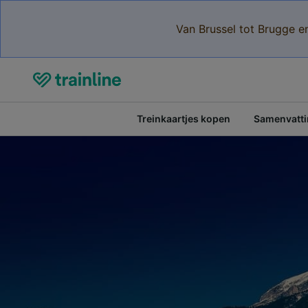
Van Brussel tot Brugge e
Treinkaartjes kopen
Samenvattin