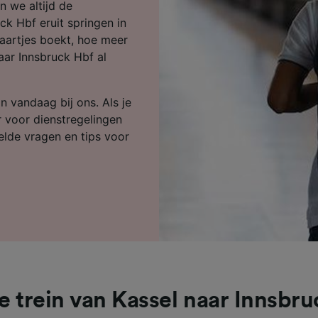
ijst (derden)
n we altijd de
ck Hbf eruit springen in
kaartjes boekt, hoe meer
aar Innsbruck Hbf al
n vandaag bij ons. Als je
r voor dienstregelingen
telde vragen en tips voor
e trein van Kassel naar Innsbru