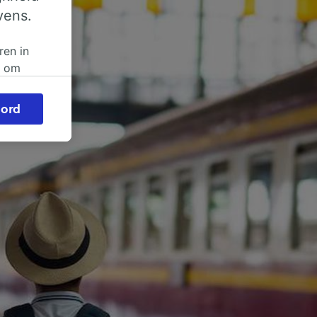
vens.
ren in
n om
 of
ord
beroep
ingen op
ze
vloed
ng als
inden:
tief
en
sten.