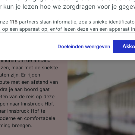
er kun je lezen hoe we zorgdragen voor je gege
ar Innsbruck
onze
115
partners slaan informatie, zoals unieke identificato
, op een apparaat op, en/of lezen deze van een apparaat i
sgegevens te verwerken. Je kunt je instellingen bevestigen
 reizen? Begin je reis bij
n door hieronder te klikken. Daaronder valt ook je recht om
Doeleinden weergeven
Akko
 te maken in alle gevallen dat er voor de verwerking een 
chtvaardigd belangen wordt gemaakt. Je kunt deze instell
 minuten om de afstand
ent wijzigen op de pagina met onze privacyverklaring. De
eizen, maar met de snelste
worden aan onze partners doorgegeven en hebben geen in
ten zijn. Er rijden
segegevens. Je gegevens worden niet gebruikt voor tracki
route met een afstand van
hebt gevraagd om je niet te volgen.
ra je aan boord gaat
eten van de reis op deze
onze partners verwerken gegevens voor de volgende doele
ppen naar Innsbruck Hbf.
e geolocatiegegevens gebruiken. De apparaatkenmerken ac
aar Innsbruck Hbf te
ter identificatie. Informatie op een apparaat opslaan en/of
 Gepersonaliseerde advertenties en content, advertentie- 
moderne en comfortabele
metingen, doelgroepenonderzoek en ontwikkeling van dien
mming brengen.