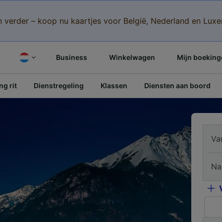
n verder – koop nu kaartjes voor België, Nederland en Lu
Business
Winkelwagen
Mijn boeking
g rit
Dienstregeling
Klassen
Diensten aan boord
Va
Na