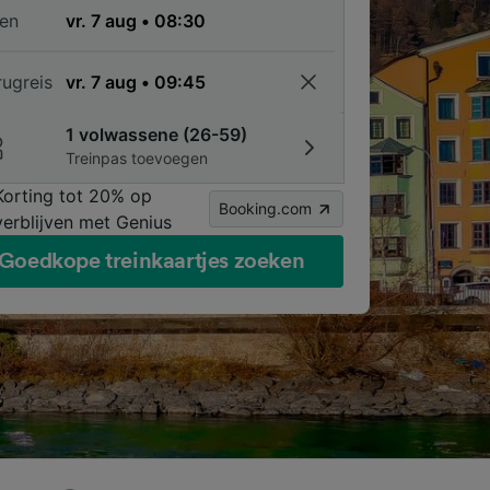
en
rugreis
1 volwassene (26-59)
Treinpas toevoegen
Korting tot 20% op
Booking.com
verblijven met Genius
Goedkope treinkaartjes zoeken