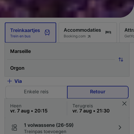
Accommodaties
Attr
Treinkaartjes
Booking.com
GetY
Trein en bus
Via
Enkele reis
Retour
Heen
Terugreis
1 volwassene (26-59)
Treinpas toevoegen