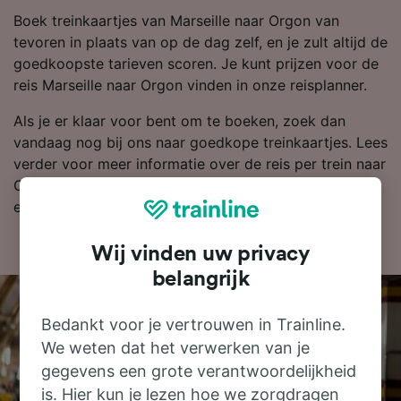
Boek treinkaartjes van Marseille naar Orgon van
tevoren in plaats van op de dag zelf, en je zult altijd de
goedkoopste tarieven scoren. Je kunt prijzen voor de
reis Marseille naar Orgon vinden in onze reisplanner.
Als je er klaar voor bent om te boeken, zoek dan
vandaag nog bij ons naar goedkope treinkaartjes. Lees
verder voor meer informatie over de reis per trein naar
Orgon, zoals onze dienstregeling waarin je de eerste
en laatste treinen kunt bekijken.
Wij vinden uw privacy
belangrijk
Bedankt voor je vertrouwen in Trainline.
We weten dat het verwerken van je
gegevens een grote verantwoordelijkheid
is. Hier kun je lezen hoe we zorgdragen