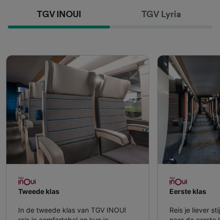
TGV INOUI
TGV Lyria
Tweede klas
Eerste klas
In de tweede klas van TGV INOUI
Reis je liever s
reis je comfortabel en kun je
naar de eerste 