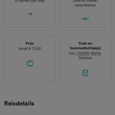
6 treinen per dag
Directe treinen
beschikbaar
Prijs
Trein en
busmaatschappij
Vanaf € 21,90
iryo
,
OUIGO
,
Renfe
,
Socibus
Reisdetails