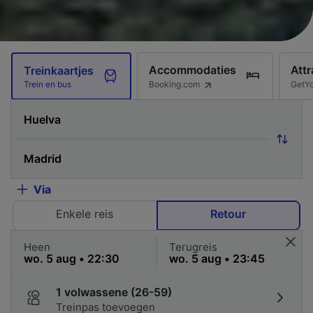
Accommodaties
Attr
Treinkaartjes
Booking.com
GetY
Trein en bus
Via
Enkele reis
Retour
Heen
Terugreis
1 volwassene (26-59)
Treinpas toevoegen