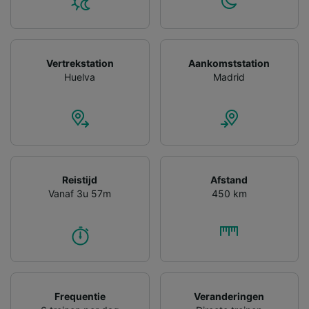
gevraagd om je niet te volgen.
Wij en onze partners verwerken gegevens
voor de volgende doeleinden:
Precieze geolocatiegegevens gebruiken. De
Vertrekstation
Aankomststation
apparaatkenmerken actief scannen ter
Huelva
Madrid
identificatie. Informatie op een apparaat
opslaan en/of openen. Gepersonaliseerde
advertenties en content, advertentie- en
contentmetingen, doelgroepenonderzoek en
ontwikkeling van diensten.
Partnerlijst (derden)
Reistijd
Afstand
Vanaf 3u 57m
450 km
Frequentie
Veranderingen