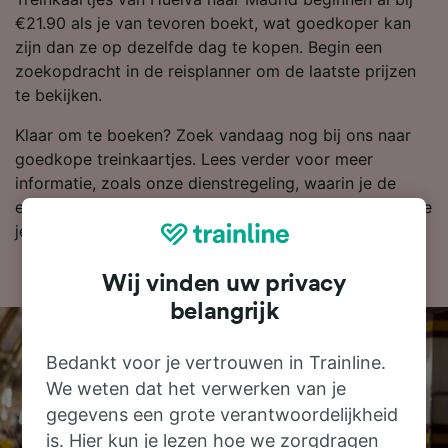
€21.90 als je van tevoren boekt, wat goedkoper kan
zijn dan ze op dezelfde dag te kopen. Begin een
zoekopdracht in de reisplanner om de laatste prijzen
te bekijken.
Klaar om te boeken? Zoek vandaag nog bij ons naar
goedkope treinkaartjes. Lees verder voor meer
informatie, zoals onze dienstregeling, waarin je de
eerste en laatste treinen kunt bekijken en tips over hoe
je goedkope treinkaartjes kunt vinden.
Wij vinden uw privacy
belangrijk
Bedankt voor je vertrouwen in Trainline.
We weten dat het verwerken van je
gegevens een grote verantwoordelijkheid
is. Hier kun je lezen hoe we zorgdragen