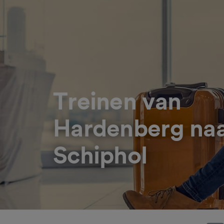
Treinen van
Hardenberg na
Schiphol