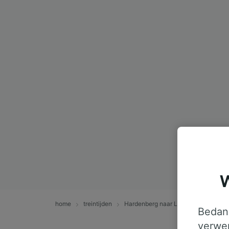
W
home
treintijden
Hardenberg naar Luchthaven Schiph
Bedank
verwer