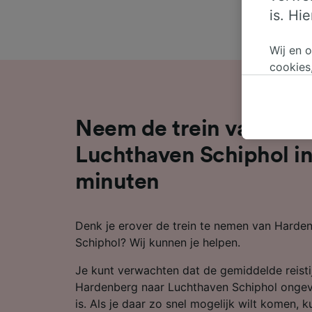
is. Hi
Wij en 
cookies
persoon
wijzige
bezwaar
Neem de trein van Har
op gere
elk mom
Luchthaven Schiphol in
keuzes 
minuten
op brow
je ons 
Denk je erover de trein te nemen van Harde
Wij en 
Schiphol? Wij kunnen je helpen.
Preciez
scannen 
Je kunt verwachten dat de gemiddelde reistij
openen.
content
Hardenberg naar Luchthaven Schiphol ongev
is. Als je daar zo snel mogelijk wilt komen, k