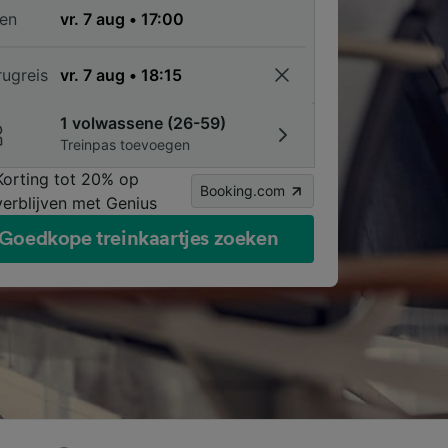
en
rugreis
1 volwassene (26-59)
Treinpas toevoegen
Korting tot 20% op
Booking.com
verblijven met Genius
Goedkope treinkaartjes zoeken