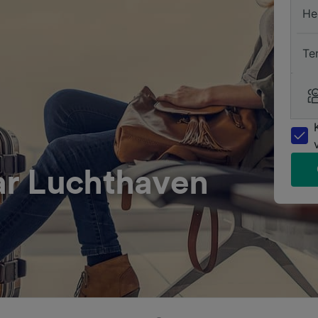
He
Te
ar Luchthaven