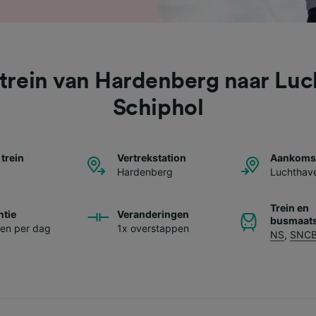
trein van Hardenberg naar Lu
Schiphol
 trein
Vertrekstation
Aankomst
Hardenberg
Luchthave
Trein en
ntie
Veranderingen
busmaats
nen per dag
1x overstappen
NS
,
SNC