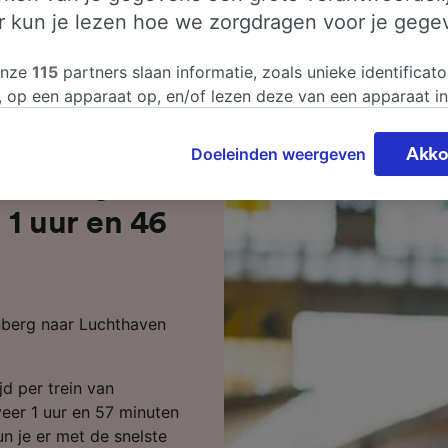
er kun je lezen hoe we zorgdragen voor je gege
onze
115
partners slaan informatie, zoals unieke identificato
, op een apparaat op, en/of lezen deze van een apparaat i
sgegevens te verwerken. Je kunt je instellingen bevestigen
n door hieronder te klikken. Daaronder valt ook je recht om
Doeleinden weergeven
Akko
 te maken in alle gevallen dat er voor de verwerking een 
denberg naar
chtvaardigd belangen wordt gemaakt. Je kunt deze instell
ent wijzigen op de pagina met onze privacyverklaring. De
 1 uur en 46
worden aan onze partners doorgegeven en hebben geen in
segegevens. Je gegevens worden niet gebruikt voor tracki
hebt gevraagd om je niet te volgen.
nberg naar Luchthaven
onze partners verwerken gegevens voor de volgende doele
e geolocatiegegevens gebruiken. De apparaatkenmerken ac
ter identificatie. Informatie op een apparaat opslaan en/of
d per trein van
 Gepersonaliseerde advertenties en content, advertentie- 
metingen, doelgroepenonderzoek en ontwikkeling van dien
eer 1 uur en 57 minuten
un je er met de snelste