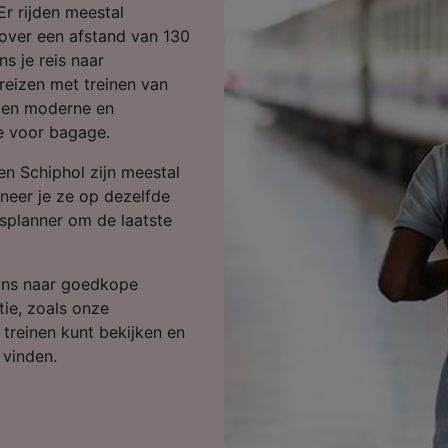
ijst (derden)
 Er rijden meestal
 over een afstand van 130
s je reis naar
reizen met treinen van
den moderne en
e voor bagage.
n Schiphol zijn meestal
neer je ze op dezelfde
splanner om de laatste
ons naar goedkope
tie, zoals onze
e treinen kunt bekijken en
 vinden.