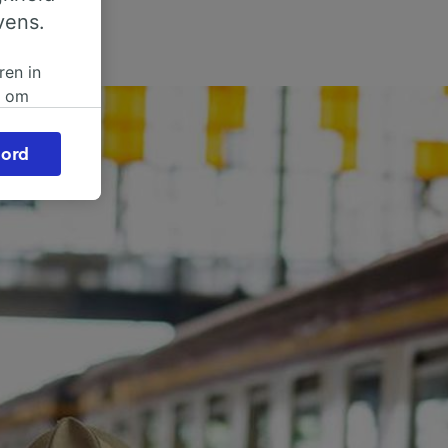
vens.
ren in
n om
 of
ord
beroep
ingen op
ze
vloed
ng als
inden:
tief
en
sten.