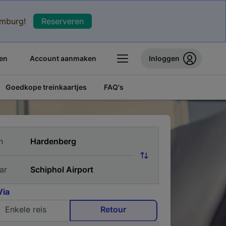
xemburg!
Reserveren
en
Account aanmaken
Inloggen
Goedkope treinkaartjes
FAQ's
n
ar
Via
Enkele reis
Retour