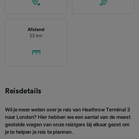
voor de volgende doeleinden:
Precieze geolocatiegegevens gebruiken. De
apparaatkenmerken actief scannen ter
identificatie. Informatie op een apparaat
Afstand
opslaan en/of openen. Gepersonaliseerde
23 km
advertenties en content, advertentie- en
contentmetingen, doelgroepenonderzoek en
ontwikkeling van diensten.
Partnerlijst (derden)
Reisdetails
Wil je meer weten over je reis van Heathrow Terminal 3
naar Londen? Hier hebben we een aantal van de meest
gestelde vragen van onze reizigers bij elkaar gezet om
je te helpen je reis te plannen.