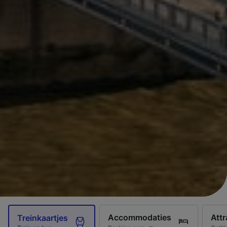
Accommodaties
Attr
Treinkaartjes