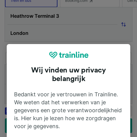
Booking.com
GetY
Trein en bus
Via / Vermijd
Enkele reis
Retour
Open retour
Wij vinden uw privacy
Heen
Terugreis
belangrijk
1 volwassene (16+)
Bedankt voor je vertrouwen in Trainline.
Treinpas toevoegen
We weten dat het verwerken van je
Korting tot 20% op verblijven
gegevens een grote verantwoordelijkheid
Booking.com
met Genius
is. Hier kun je lezen hoe we zorgdragen
Goedkope treinkaartjes zoeken
voor je gegevens.