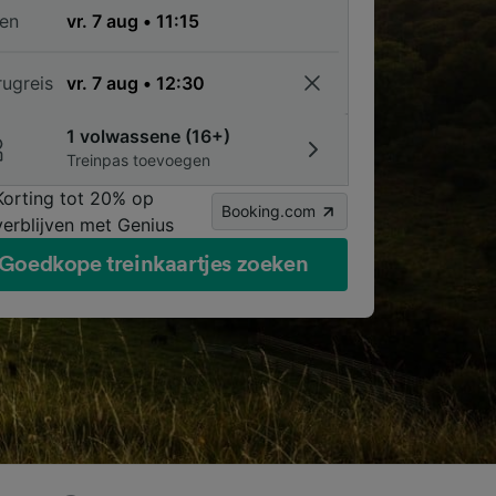
en
rugreis
1 volwassene (16+)
Treinpas toevoegen
Korting tot 20% op
Booking.com
verblijven met Genius
Goedkope treinkaartjes zoeken