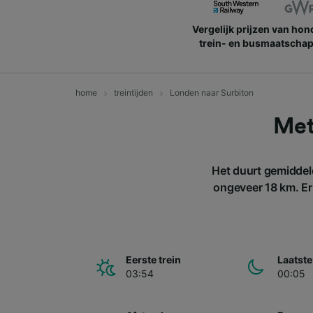
Vergelijk prijzen van ho
trein- en busmaatschap
home
treintijden
Londen naar Surbiton
Met
Het duurt gemiddel
ongeveer 18 km. Er 
Eerste trein
Laatste
03:54
00:05