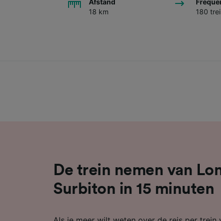
Afstand
Freque
18 km
180 tre
De trein nemen van Lo
Surbiton in 15 minuten
Als je meer wilt weten over de reis per trei