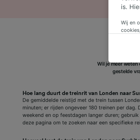
is. Hi
Wij en 
cookies
persoon
wijzige
bezwaar
op gere
Wil je meer weten
elk mom
gestelde vra
keuzes 
op brow
je ons 
Hoe lang duurt de treinrit van Londen naar Su
De gemiddelde reistijd met de trein tussen Londe
Wij en 
minuten; er rijden ongeveer 180 treinen per dag. D
Preciez
weekend en op feestdagen langer duren; gebruik 
scannen 
openen.
deze pagina om te zoeken naar een specifieke re
content