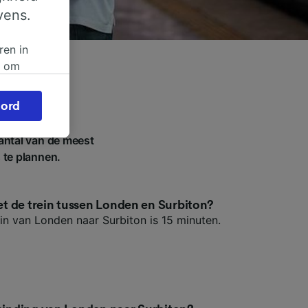
vens.
ren in
n om
 of
ord
beroep
ingen op
antal van de meest
ze
s te plannen.
vloed
ng als
met de trein tussen Londen en Surbiton?
ein van Londen naar Surbiton is 15 minuten.
inden:
tief
en
sten.