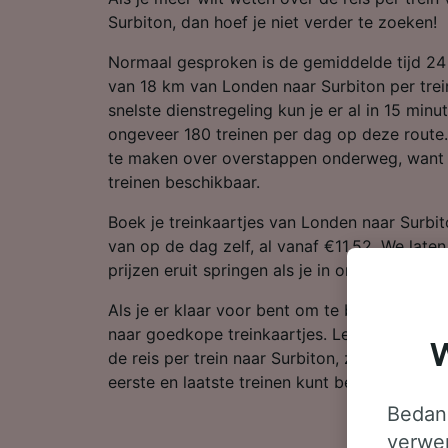
Surbiton, dan hoef je niet verder te zoeken!
Normaal gesproken is de gemiddelde tijd 24
van 18 km van Londen naar Surbiton per trei
snelste dienstregeling kun je er al in 15 minut
ongeveer 180 treinen per dag op deze route.
te maken over overstappen onderweg, want e
treinen beschikbaar.
Boek je treinkaartjes van Londen naar Surbit
van op de dag zelf, al vanaf €11.52. We late
prijzen eruit springen als je in onze reisplann
Als je er klaar voor bent om te boeken, zoe
naar goedkope treinkaartjes. Lees verder vo
W
de reis per trein naar Surbiton, zoals onze d
eerste en laatste treinen kunt bekijken.
Bedank
verwer