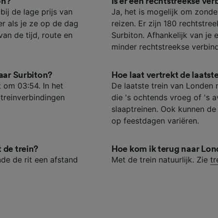
ijst (derden)
on?
Is er een rechtstreekse ve
ij de lage prijs van
Ja, het is mogelijk om zond
er als je ze op de dag
reizen. Er zijn 180 rechtstr
van de tijd, route en
Surbiton. Afhankelijk van je 
minder rechtstreekse verbin
naar Surbiton?
Hoe laat vertrekt de laats
 om 03:54. In het
De laatste trein van Londen 
treinverbindingen
die 's ochtends vroeg of 's a
slaaptreinen. Ook kunnen de 
op feestdagen variëren.
 de trein?
Hoe kom ik terug naar Lo
de de rit een afstand
Met de trein natuurlijk. Zie
tr