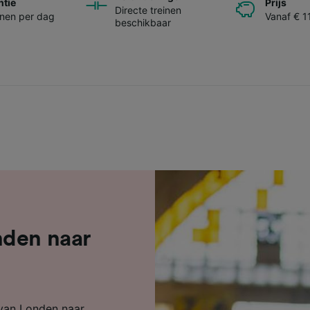
ntie
Prijs
Directe treinen
inen per dag
Vanaf € 1
beschikbaar
nden naar
n van Londen naar