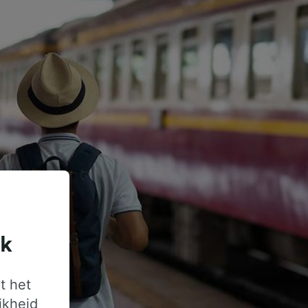
jk
t het
jkheid