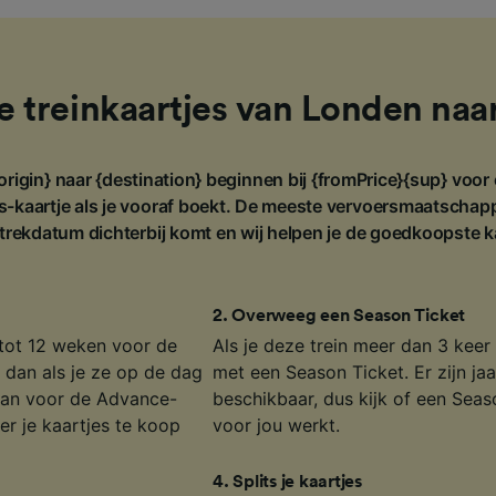
treinkaartjes van Londen naa
origin} naar {destination} beginnen bij {fromPrice}{sup} voor
s-kaartje als je vooraf boekt. De meeste vervoersmaatschap
rtrekdatum dichterbij komt en wij helpen je de goedkoopste k
2
.
Overweeg een Season Ticket
tot 12 weken voor de
Als je deze trein meer dan 3 kee
dan als je ze op de dag
met een Season Ticket. Er zijn jaa
n aan voor de Advance-
beschikbaar, dus kijk of een Sea
er je kaartjes te koop
voor jou werkt.
4
.
Splits je kaartjes