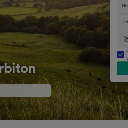
He
Te
rbiton