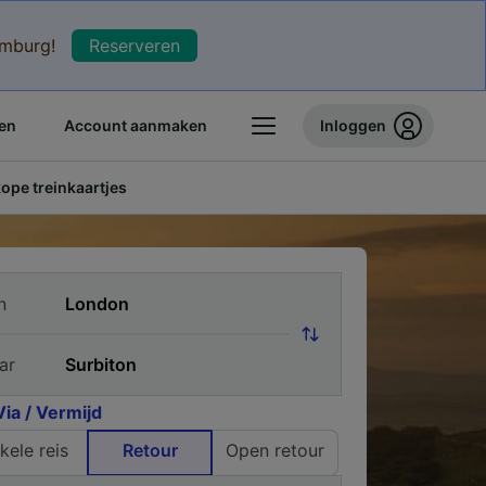
xemburg!
Reserveren
en
Account aanmaken
Inloggen
pe treinkaartjes
n
ar
Via / Vermijd
kele reis
Retour
Open retour