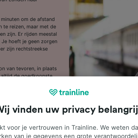
 minuten om de afstand
n te reizen, maar met de
en zijn. Er rijden meestal
 Je hoeft je geen zorgen
r zijn rechtstreekse
on van tevoren, in plaats
n altijd de goedkoopste
er zoekt.
k dan vandaag nog bij ons
or meer informatie over
ij vinden uw privacy belangri
ienstregeling waarin je de
t voor je vertrouwen in Trainline. We weten da
ken van je gegevens een grote verantwoordeli