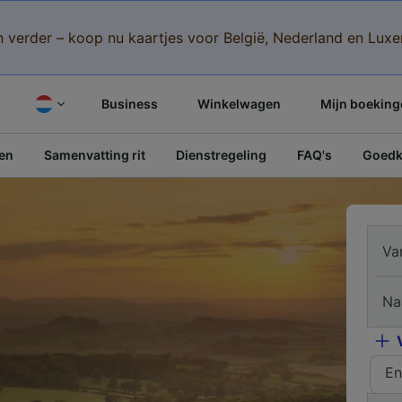
n verder – koop nu kaartjes voor België, Nederland en Lu
Business
Winkelwagen
Mijn boeking
pen
Samenvatting rit
Dienstregeling
FAQ's
Goedko
Va
Na
En