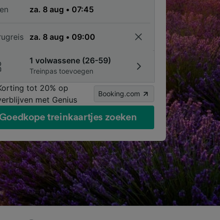
en
rugreis
1 volwassene (26-59)
Treinpas toevoegen
Korting tot 20% op
Booking.com
verblijven met Genius
Goedkope treinkaartjes zoeken