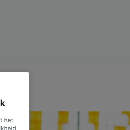
jk
t het
jkheid