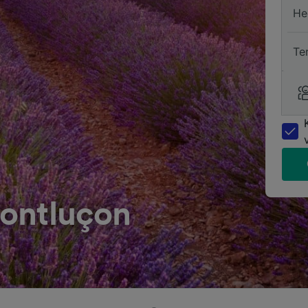
He
Te
ontluçon