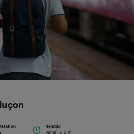
tluçon
station
Reistijd
n
Vanaf 1u 21m