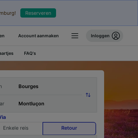
xemburg!
Reserveren
en
Account aanmaken
Inloggen
artjes
FAQ's
n
ar
Via
Enkele reis
Retour