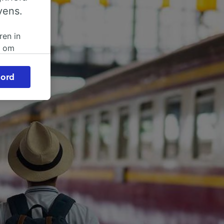
vens.
ren in
n om
 of
ord
beroep
ingen op
ze
vloed
ng als
inden:
tief
en
sten.