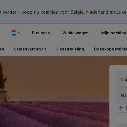
n verder – koop nu kaartjes voor België, Nederland en Lu
Business
Winkelwagen
Mijn boeking
pen
Samenvatting rit
Dienstregeling
Goedkope treinka
Va
Na