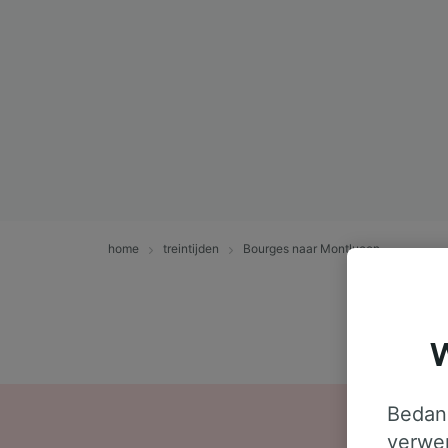
home
treintijden
Bourges naar Montluçon
W
Bedank
verwer