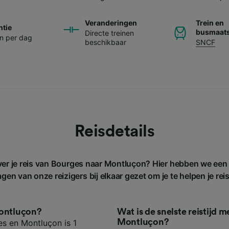
Veranderingen
Trein en
ntie
busmaats
Directe treinen
en per dag
beschikbaar
SNCF
Reisdetails
ver je reis van Bourges naar Montluçon? Hier hebben we een
gen van onze reizigers bij elkaar gezet om je te helpen je rei
Montluçon?
Wat is de snelste reistijd 
Montluçon?
es en Montluçon is 1