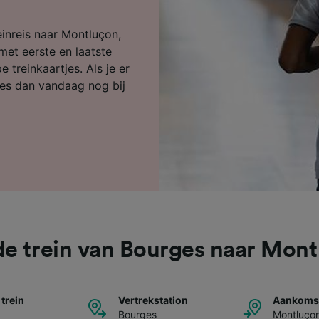
ijst (derden)
inreis naar Montluçon,
met eerste en laatste
 treinkaartjes. Als je er
jes dan vandaag nog bij
e trein van Bourges naar Mon
 trein
Vertrekstation
Aankomst
Bourges
Montluço