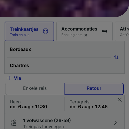
Accommodaties
Attr
Treinkaartjes
Booking.com
GetY
Trein en bus
Via
Enkele reis
Retour
Heen
Terugreis
1 volwassene (26-59)
Treinpas toevoegen