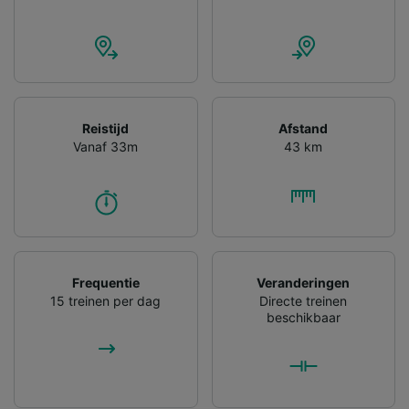
gevraagd om je niet te volgen.
Wij en onze partners verwerken gegevens
voor de volgende doeleinden:
Precieze geolocatiegegevens gebruiken. De
apparaatkenmerken actief scannen ter
identificatie. Informatie op een apparaat
Reistijd
Afstand
opslaan en/of openen. Gepersonaliseerde
Vanaf 33m
43 km
advertenties en content, advertentie- en
contentmetingen, doelgroepenonderzoek en
ontwikkeling van diensten.
Partnerlijst (derden)
Frequentie
Veranderingen
15 treinen per dag
Directe treinen
beschikbaar