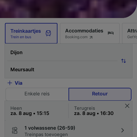
Accommodaties
Attr
Treinkaartjes
Booking.com
GetY
Trein en bus
Via
Enkele reis
Retour
Heen
Terugreis
1 volwassene (26-59)
Treinpas toevoegen