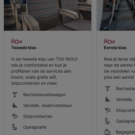
Tweede klas
Eerste klas
In de tweede klas van TGV INOUI
Reis je liever s
reis je comfortabel en kun je
naar de eerste 
profiteren van de services aan
de voordelen v
boord, zoals gratis wifi,
plus een aantal 
stopcontacten en meer.
Bar/rest
Bar/restauratiewagon
Verstelb. 
Verstelb. stoel/​voetsteun
Stopcont
Stopcontacten
Opklaptaf
Opklaptafel
Bagaged