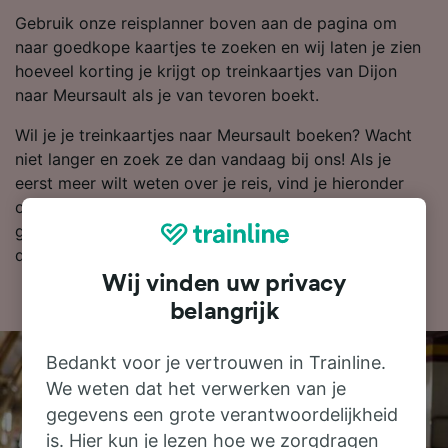
Gebruik onze reisplanner boven aan de pagina om
naar goedkope kaartjes te zoeken en wij laten je zien
hoeveel korting je krijgt op treinkaartjes van Dijon
naar Meursault als je van tevoren boekt.
Wil je je treinkaartjes naar Meursault boeken? Wacht
niet langer en zoek ze dan vandaag bij ons! Als je
eerst meer wilt weten over je reis, vind je hieronder
onze dienstregeling, tips voor het boeken van
goedkope treinkaartjes en veelgestelde vragen, zoals
de eerste en laatste treinen.
Wij vinden uw privacy
belangrijk
Bedankt voor je vertrouwen in Trainline.
We weten dat het verwerken van je
gegevens een grote verantwoordelijkheid
is. Hier kun je lezen hoe we zorgdragen