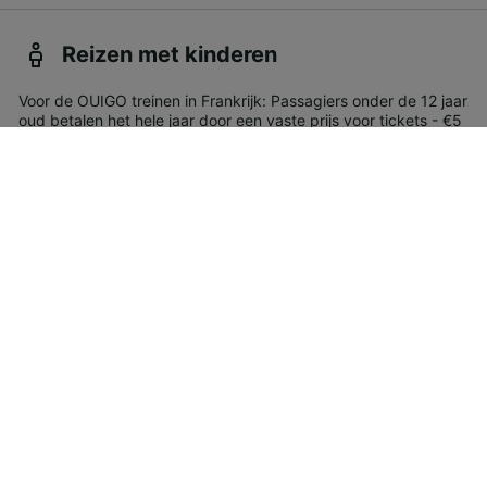
Reizen met kinderen
Voor de OUIGO treinen in Frankrijk: Passagiers onder de 12 jaar
oud betalen het hele jaar door een vaste prijs voor tickets - €5
voor reizen in de Train classique diensten en €8 voor de
hogesnelheidsdiensten.
Voor OUIGO treinen in Spanje: Passagiers onder de 12 jaar
betalen €5 voor alle reizen.
Fietsen
U kunt uw fiets meenemen in de OUIGO treinen als u de 'Fiets'
optie aan uw ticket heeft toegevoegd met een toeslag van
minimaal €5. Uw fiets moet opgevouwen zijn of gedemonteerd
en geplaatst in een daarvoor bedoelde opslagtas voor
transport.