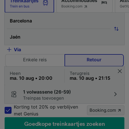
Accommodaties
Attr
Treinkaartjes
Booking.com
GetY
Trein en bus
Via
Enkele reis
Retour
Heen
Terugreis
1 volwassene (26-59)
Treinpas toevoegen
Korting tot 20% op verblijven
Booking.com
met Genius
Goedkope treinkaartjes zoeken