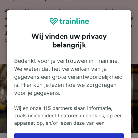
Als je er klaar voor bent om te boeken, zoek dan
vandaag nog bij ons naar goedkope treinkaartjes. Lees
verder voor meer informatie over de reis per trein naar
Jaén, zoals onze dienstregeling waarin je de eerste en
Wij vinden uw privacy
laatste treinen kunt bekijken.
belangrijk
Bedankt voor je vertrouwen in Trainline.
We weten dat het verwerken van je
gegevens een grote verantwoordelijkheid
is. Hier kun je lezen hoe we zorgdragen
voor je gegevens.
Wij en onze
115
partners slaan informatie,
zoals unieke identificatoren in cookies, op een
apparaat op, en/of lezen deze van een
apparaat in om persoonsgegevens te
verwerken. Je kunt je instellingen bevestigen