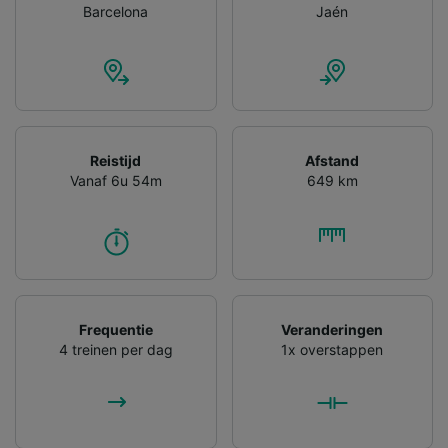
advertenties en content, advertentie- en
Barcelona
Jaén
contentmetingen, doelgroepenonderzoek en
ontwikkeling van diensten.
Partnerlijst (derden)
Reistijd
Afstand
Vanaf 6u 54m
649 km
Frequentie
Veranderingen
4 treinen per dag
1x overstappen