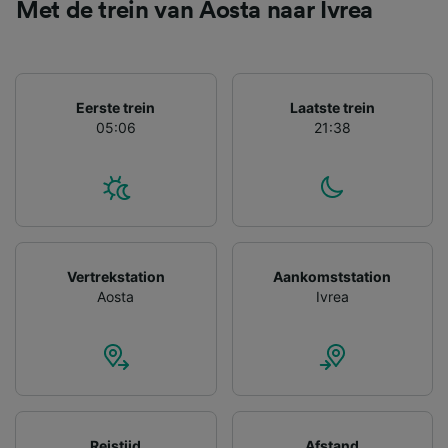
Wij en onze partners verwerken gegevens
Met de trein van Aosta naar Ivrea
voor de volgende doeleinden:
Precieze geolocatiegegevens gebruiken. De
apparaatkenmerken actief scannen ter
identificatie. Informatie op een apparaat
Eerste trein
Laatste trein
opslaan en/of openen. Gepersonaliseerde
05:06
21:38
advertenties en content, advertentie- en
contentmetingen, doelgroepenonderzoek en
ontwikkeling van diensten.
Partnerlijst (derden)
Vertrekstation
Aankomststation
Aosta
Ivrea
Reistijd
Afstand