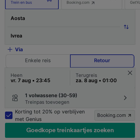
Booking.com
GetY
Trein en bus
Via
Enkele reis
Retour
Heen
Terugreis
1 volwassene (30-59)
Treinpas toevoegen
Korting tot 20% op verblijven
Booking.com
met Genius
Goedkope treinkaartjes zoeken