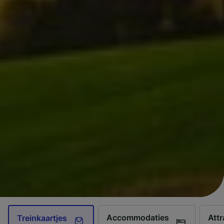
Accommodaties
Attr
Treinkaartjes