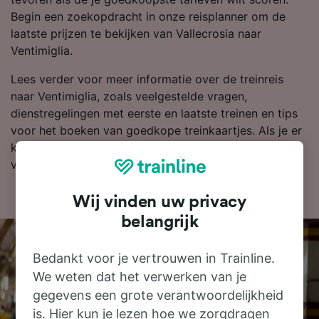
Begin een zoekopdracht in onze reisplanner om de
laatste prijzen te bekijken van Vallecrosia naar
Ventimiglia.
Lees verder voor meer informatie over de treinreis
naar Ventimiglia, zoals veelgestelde vragen,
dienstregelingen met eerste en laatste treinen en tips
voor het boeken van goedkope treinkaartjes. Als je er
klaar voor bent om te boeken, zoek je kaartjes dan
vandaag nog bij ons naar goedkope treinkaartjes.
Wij vinden uw privacy
belangrijk
Bedankt voor je vertrouwen in Trainline.
We weten dat het verwerken van je
gegevens een grote verantwoordelijkheid
is. Hier kun je lezen hoe we zorgdragen