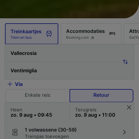
Accommodaties
Attr
Treinkaartjes
Booking.com
GetY
Trein en bus
Via
Enkele reis
Retour
Heen
Terugreis
1 volwassene (30-59)
Treinpas toevoegen