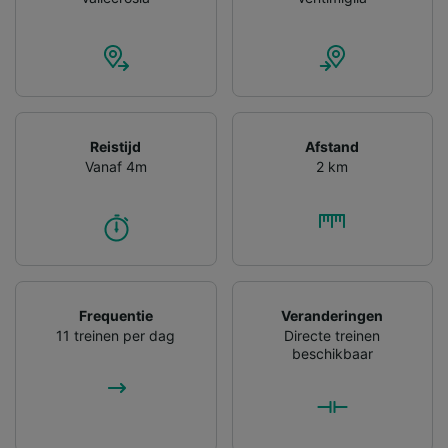
gevraagd om je niet te volgen.
Wij en onze partners verwerken gegevens
voor de volgende doeleinden:
Precieze geolocatiegegevens gebruiken. De
apparaatkenmerken actief scannen ter
identificatie. Informatie op een apparaat
Reistijd
Afstand
opslaan en/of openen. Gepersonaliseerde
Vanaf 4m
2 km
advertenties en content, advertentie- en
contentmetingen, doelgroepenonderzoek en
ontwikkeling van diensten.
Partnerlijst (derden)
Frequentie
Veranderingen
11 treinen per dag
Directe treinen
beschikbaar