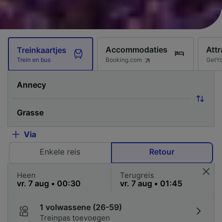
Accommodaties
Attr
Treinkaartjes
Booking.com
GetY
Trein en bus
Via
Enkele reis
Retour
Heen
Terugreis
1 volwassene (26-59)
Treinpas toevoegen