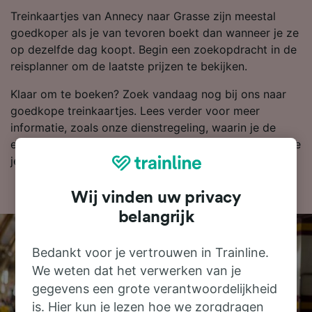
Treinkaartjes van Annecy naar Grasse zijn meestal
goedkoper als je van tevoren boekt dan wanneer je ze
op dezelfde dag koopt. Begin een zoekopdracht in de
reisplanner om de laatste prijzen te bekijken.
Klaar om te boeken? Zoek vandaag nog bij ons naar
goedkope treinkaartjes. Lees verder voor meer
informatie, zoals onze dienstregeling, waarin je de
eerste en laatste treinen kunt bekijken en tips over hoe
je goedkope treinkaartjes kunt vinden.
Wij vinden uw privacy
belangrijk
Bedankt voor je vertrouwen in Trainline.
We weten dat het verwerken van je
gegevens een grote verantwoordelijkheid
is. Hier kun je lezen hoe we zorgdragen