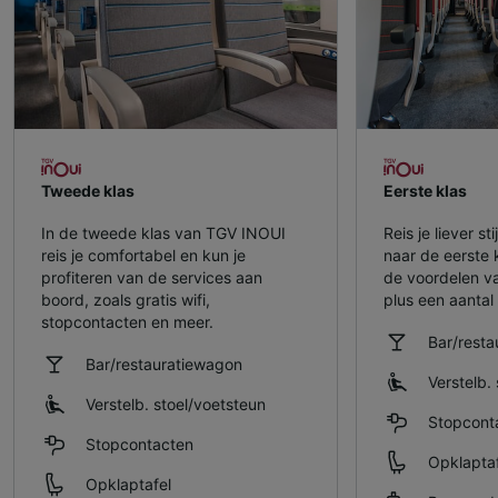
Tweede klas
Eerste klas
In de tweede klas van TGV INOUI
Reis je liever s
reis je comfortabel en kun je
naar de eerste 
profiteren van de services aan
de voordelen v
boord, zoals gratis wifi,
plus een aantal 
stopcontacten en meer.
Bar/rest
Bar/restauratiewagon
Verstelb. 
Verstelb. stoel/​voetsteun
Stopcont
Stopcontacten
Opklaptaf
Opklaptafel