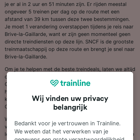
je er al in 2 uur en 51 minuten zijn. Er rijden meestal
ongeveer 5 treinen per dag op de route met een
afstand van 39 km tussen deze twee bestemmingen.
Je moet 1 verandering overstappen tijdens je reis naar
Brive-la-Gaillarde, want er zijn geen momenteel geen
directe treindiensten op deze lijn. SNCF is de grootste
treinmaatschappij op deze route en brengt je snel naar
Brive-la-Gaillarde.
Om je te helpen met de beste treindeals, laten we altijd
de goedkoopste prijzen van Sarlat naar Brive-la-
Gaillarde eruit springen in onze reisplanner. Onthoud:
hoe eerder je je kaartjes boekt, hoe meer korting je
Wij vinden uw privacy
krijgt, omdat vroegboekkaartjes naar Brive-la-
Gaillarde al beginnen bij €29.70.
belangrijk
Wil je je treinkaartjes nu boeken? Zoek ze dan
Bedankt voor je vertrouwen in Trainline.
vandaag bij ons. Als je meer wilt weten over de reis,
We weten dat het verwerken van je
lees dan verder voor dienstregelingen (zoals de eerste
gegevens een grote verantwoordelijkheid