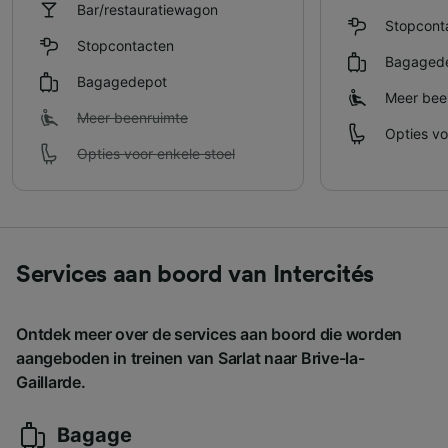
Bar/restauratiewagon
Stopcont
Stopcontacten
Bagaged
Bagagedepot
Meer bee
Meer beenruimte
Opties vo
Opties voor enkele stoel
Services aan boord van Intercités
Ontdek meer over de services aan boord die worden
aangeboden in treinen van Sarlat naar Brive-la-
Gaillarde.
Bagage