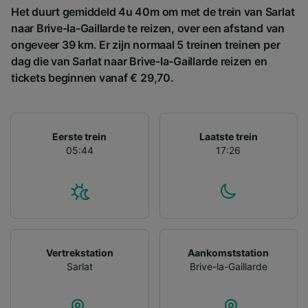
gebruikt voor tracking als je ons hebt
Het duurt gemiddeld 4u 40m om met de trein van Sarlat
gevraagd om je niet te volgen.
naar Brive-la-Gaillarde te reizen, over een afstand van
ongeveer 39 km. Er zijn normaal 5 treinen treinen per
Wij en onze partners verwerken gegevens
dag die van Sarlat naar Brive-la-Gaillarde reizen en
voor de volgende doeleinden:
tickets beginnen vanaf € 29,70.
Precieze geolocatiegegevens gebruiken. De
apparaatkenmerken actief scannen ter
identificatie. Informatie op een apparaat
opslaan en/of openen. Gepersonaliseerde
Eerste trein
Laatste trein
advertenties en content, advertentie- en
05:44
17:26
contentmetingen, doelgroepenonderzoek en
ontwikkeling van diensten.
Partnerlijst (derden)
Vertrekstation
Aankomststation
Sarlat
Brive-la-Gaillarde