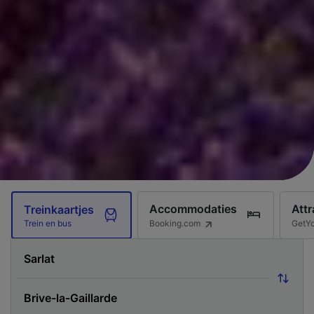
Accommodaties
Attr
Treinkaartjes
Booking.com
GetY
Trein en bus