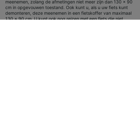
meenemen, zolang de afmetingen niet meer zijn dan 130 x 90
cm in opgevouwen toestand. Ook kunt u, als u uw fiets kunt
demonteren, deze meenemen in een fietskoffer van maximaal
130 x 90 cm. U kunt ook nog reizen met een fiets die niet
opgevouwen of gedemonteerd kan worden – Hiervoor moet u
een plaats voor uw fiets reserveren met toeslag voor de trein
bij het aanschaffen van uw ticket.
Huisdieren
Aan boord van de INTERCITÉS treinen zijn huisdieren
toegestaan mits ze minder wegen dan 10 kg. Ze moeten in een
bench zitten met de maximale afmetingen 45 x 30 x 25 cm.
Tickets voor kleine huisdieren kosten €7. Grotere honden
mogen ook mee met de INTERCITÉS diensten, mits ze
aangelijnd zijn en een muilkorf dragen. Tickets voor grotere
honden kosten €20. Geleidehonden en hulphonden reizen
gratis mee in alle treinen van de SNCF.
Speciale assistentie