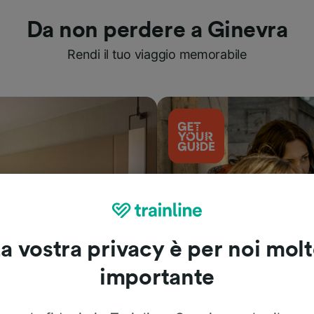
Da non perdere a Ginevra
Rendi il tuo viaggio memorabile
a vostra privacy è per noi mol
importante
Cosa vedere