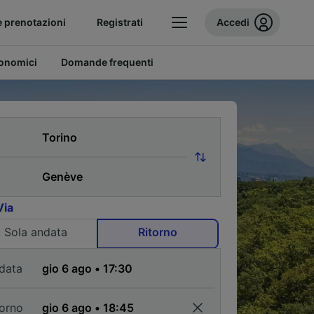
e prenotazioni
Registrati
Accedi
conomici
Domande frequenti
Via
Sola andata
Ritorno
data
torno