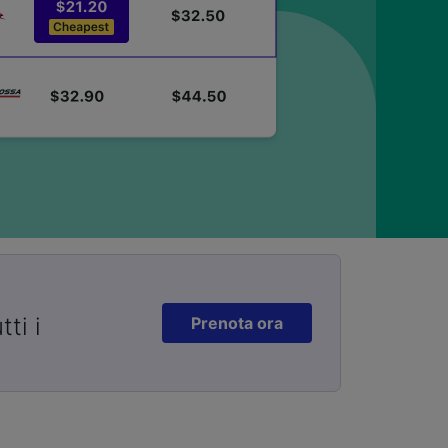
ti i
Prenota ora