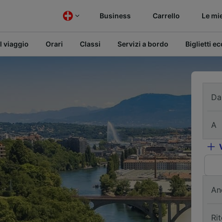
Business
Carrello
Le mi
l viaggio
Orari
Classi
Servizi a bordo
Biglietti e
Da
A
An
Ri