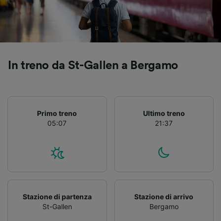
Utilizzare dati di geolocalizzazione precisi.
Scansione attiva delle caratteristiche del
dispositivo ai fini dell’identificazione.
Archiviare informazioni su dispositivo e/o
accedervi. Pubblicità e contenuti
personalizzati, misurazione delle prestazioni
In treno da St-Gallen a Bergamo
dei contenuti e degli annunci, ricerche sul
pubblico, sviluppo di servizi.
Elenco dei partner (fornitori)
Primo treno
Ultimo treno
05:07
21:37
Stazione di partenza
Stazione di arrivo
St-Gallen
Bergamo