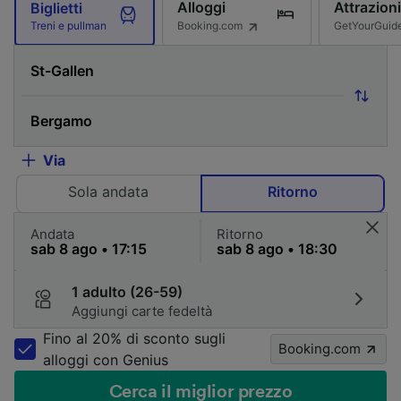
Alloggi
Attrazioni
Biglietti
Booking.com
GetYourGuid
Treni e pullman
Via
Sola andata
Ritorno
Andata
Ritorno
1 adulto (26-59)
Aggiungi carte fedeltà
Fino al 20% di sconto sugli
Booking.com
alloggi con Genius
Cerca il miglior prezzo