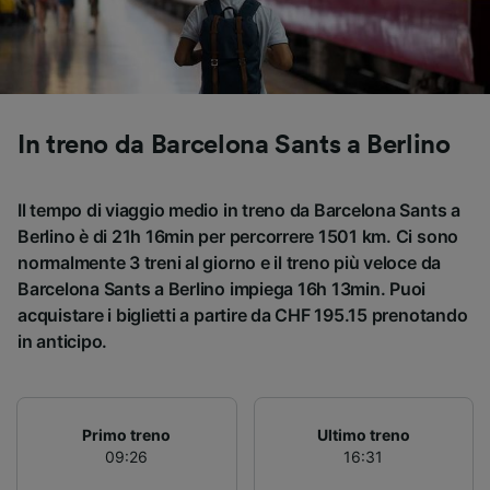
Utilizzare dati di geolocalizzazione precisi.
Scansione attiva delle caratteristiche del
dispositivo ai fini dell’identificazione.
Archiviare informazioni su dispositivo e/o
accedervi. Pubblicità e contenuti
personalizzati, misurazione delle prestazioni
In treno da Barcelona Sants a Berlino
dei contenuti e degli annunci, ricerche sul
pubblico, sviluppo di servizi.
Il tempo di viaggio medio in treno da Barcelona Sants a
Elenco dei partner (fornitori)
Berlino è di 21h 16min per percorrere 1501 km. Ci sono
normalmente 3 treni al giorno e il treno più veloce da
Barcelona Sants a Berlino impiega 16h 13min. Puoi
acquistare i biglietti a partire da CHF 195.15 prenotando
in anticipo.
Primo treno
Ultimo treno
09:26
16:31