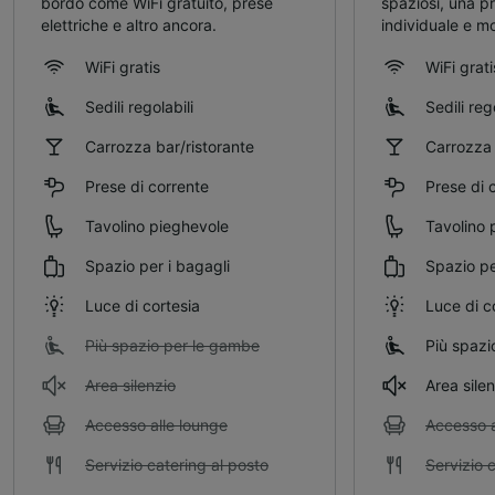
bordo come WiFi gratuito, prese
spaziosi, una pr
elettriche e altro ancora.
individuale e mo
WiFi gratis
WiFi grati
Sedili regolabili
Sedili reg
Carrozza bar/ristorante
Carrozza 
Prese di corrente
Prese di 
Tavolino pieghevole
Tavolino 
Spazio per i bagagli
Spazio pe
Luce di cortesia
Luce di c
Più spazio per le gambe
Più spazi
Area silenzio
Area sile
Accesso alle lounge
Accesso a
Servizio catering al posto
Servizio 