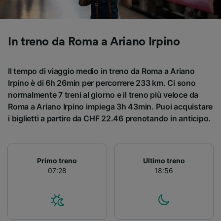
Utilizzare dati di geolocalizzazione precisi.
Scansione attiva delle caratteristiche del
dispositivo ai fini dell’identificazione.
Archiviare informazioni su dispositivo e/o
In treno da Roma a Ariano Irpino
accedervi. Pubblicità e contenuti
personalizzati, misurazione delle prestazioni
dei contenuti e degli annunci, ricerche sul
Il tempo di viaggio medio in treno da Roma a Ariano
pubblico, sviluppo di servizi.
Irpino è di 6h 26min per percorrere 233 km. Ci sono
normalmente 7 treni al giorno e il treno più veloce da
Elenco dei partner (fornitori)
Roma a Ariano Irpino impiega 3h 43min. Puoi acquistare
i biglietti a partire da CHF 22.46 prenotando in anticipo.
Primo treno
Ultimo treno
07:28
18:56