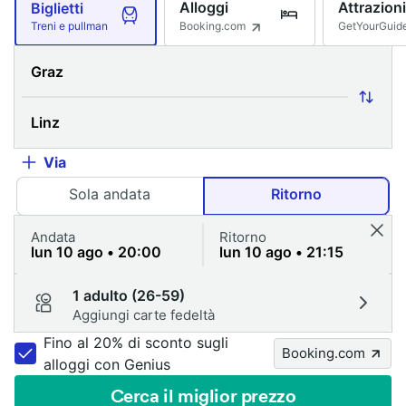
Alloggi
Attrazioni
Biglietti
Booking.com
GetYourGuid
Treni e pullman
Via
Sola andata
Ritorno
Andata
Ritorno
1 adulto (26-59)
Aggiungi carte fedeltà
Fino al 20% di sconto sugli
Booking.com
alloggi con Genius
Cerca il miglior prezzo