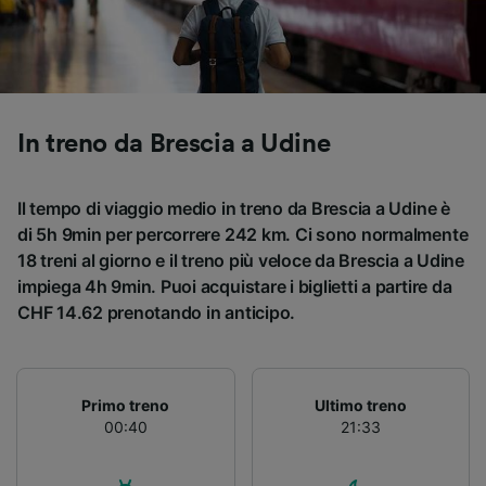
Utilizzare dati di geolocalizzazione precisi.
Scansione attiva delle caratteristiche del
dispositivo ai fini dell’identificazione.
Archiviare informazioni su dispositivo e/o
accedervi. Pubblicità e contenuti
personalizzati, misurazione delle prestazioni
In treno da Brescia a Udine
dei contenuti e degli annunci, ricerche sul
pubblico, sviluppo di servizi.
Il tempo di viaggio medio in treno da Brescia a Udine è
Elenco dei partner (fornitori)
di 5h 9min per percorrere 242 km. Ci sono normalmente
18 treni al giorno e il treno più veloce da Brescia a Udine
impiega 4h 9min. Puoi acquistare i biglietti a partire da
CHF 14.62 prenotando in anticipo.
Primo treno
Ultimo treno
00:40
21:33