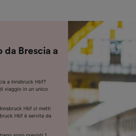
ei partner (fornitori)
 da Brescia a
cia a Innsbruck Hbf?
di viaggio in un unico
 Innsbruck Hbf ci metti
sbruck Hbf è servita da
treno sono previsti 1