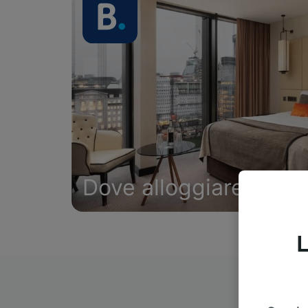
Dove alloggiare
L