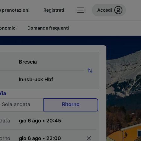
e prenotazioni
Registrati
Accedi
conomici
Domande frequenti
Via
Sola andata
Ritorno
data
torno