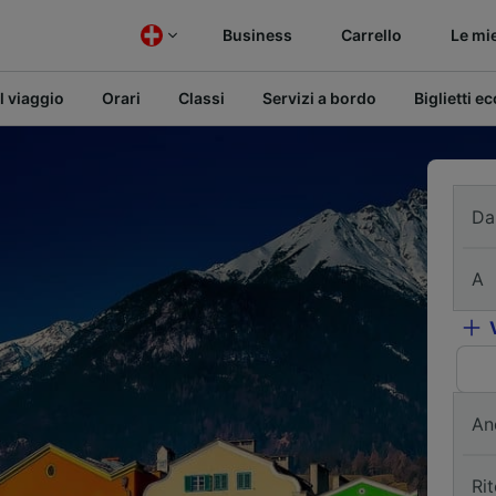
Business
Carrello
Le mi
l viaggio
Orari
Classi
Servizi a bordo
Biglietti e
Da
A
An
Ri