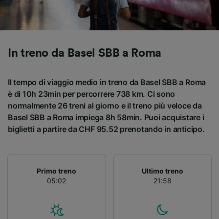
Utilizzare dati di geolocalizzazione precisi.
Scansione attiva delle caratteristiche del
dispositivo ai fini dell’identificazione.
Archiviare informazioni su dispositivo e/o
accedervi. Pubblicità e contenuti
In treno da Basel SBB a Roma
personalizzati, misurazione delle prestazioni
dei contenuti e degli annunci, ricerche sul
pubblico, sviluppo di servizi.
Il tempo di viaggio medio in treno da Basel SBB a Roma
è di 10h 23min per percorrere 738 km. Ci sono
Elenco dei partner (fornitori)
normalmente 26 treni al giorno e il treno più veloce da
Basel SBB a Roma impiega 8h 58min. Puoi acquistare i
biglietti a partire da CHF 95.52 prenotando in anticipo.
Primo treno
Ultimo treno
05:02
21:58