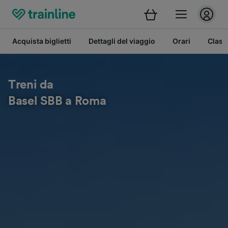
Acquista biglietti
Dettagli del viaggio
Orari
Class
Treni da
Basel SBB a Roma