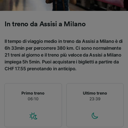
Utilizzare dati di geolocalizzazione precisi.
Scansione attiva delle caratteristiche del
dispositivo ai fini dell’identificazione.
Archiviare informazioni su dispositivo e/o
In treno da Assisi a Milano
accedervi. Pubblicità e contenuti
personalizzati, misurazione delle prestazioni
dei contenuti e degli annunci, ricerche sul
Il tempo di viaggio medio in treno da Assisi a Milano è di
pubblico, sviluppo di servizi.
6h 33min per percorrere 380 km. Ci sono normalmente
21 treni al giorno e il treno più veloce da Assisi a Milano
Elenco dei partner (fornitori)
impiega 5h 5min. Puoi acquistare i biglietti a partire da
CHF 17.55 prenotando in anticipo.
Primo treno
Ultimo treno
06:10
23:39