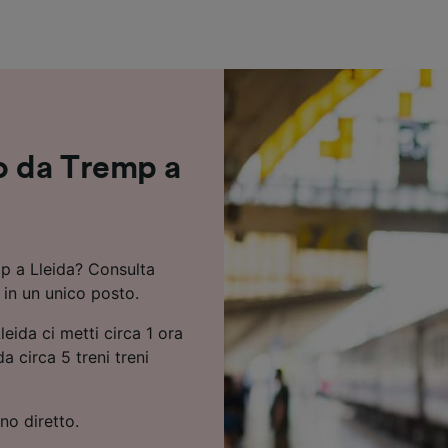
ei partner (fornitori)
o da Tremp a
mp a Lleida? Consulta
o in un unico posto.
eida ci metti circa 1 ora
a circa 5 treni treni
no diretto.