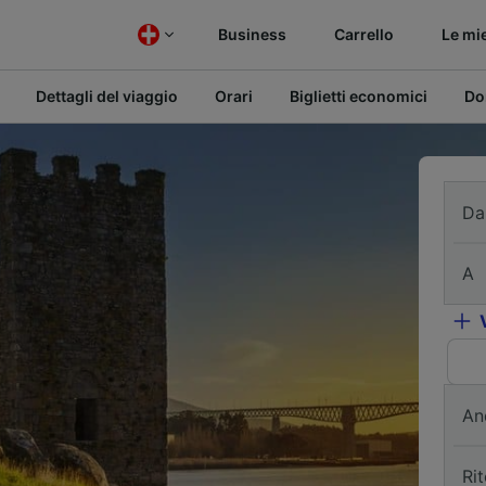
Business
Carrello
Le mi
Dettagli del viaggio
Orari
Biglietti economici
Do
Da
A
An
Ri