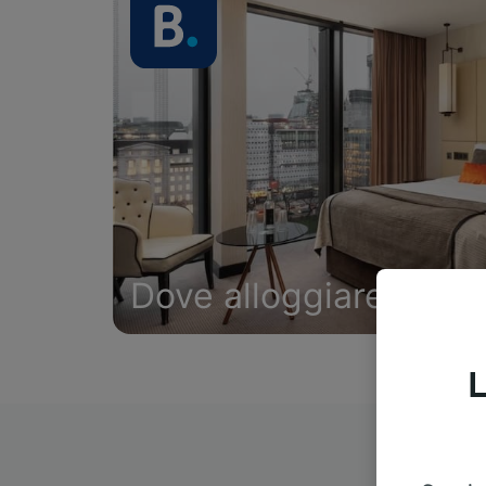
Dove alloggiare
L