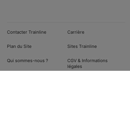
Contacter Trainline
Carrière
Plan du Site
Sites Trainline
Qui sommes-nous ?
CGV & Informations
légales
Espace presse
Données personnelles
/
Cookies
Pour les entreprises
Aide et questions fréquentes
Compagnies de train et de bus