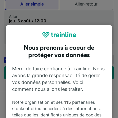
Aller simple
Aller-retour
Aller
1 Adulte (26-59)
Ajouter une carte
Nous prenons à coeur de
Ajouter un code de réduction
protéger vos données
Économisez jusqu'à 20 % sur les
Booking.com
séjours avec Genius
Merci de faire confiance à Trainline. Nous
Trouver des billets à petit prix
avons la grande responsabilité de gérer
vos données personnelles. Voici
comment nous allons les traiter.
Notre organisation et ses
115
partenaires
stockent et/ou accèdent à des informations,
Comparez les prix de centaines de compagnies de
trains et de bus
telles que les identifiants uniques de cookies