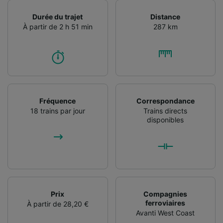
l’identification. Stocker et/ou accéder à des
informations sur un appareil. Publicités et
Durée du trajet
Distance
contenu personnalisés, mesure de
À partir de 2 h 51 min
287 km
performance des publicités et du contenu,
études d’audience et développement de
services.
Liste de nos partenaires (fournisseurs)
Fréquence
Correspondance
18 trains par jour
Trains directs
disponibles
Prix
Compagnies
ferroviaires
À partir de 28,20 €
Avanti West Coast