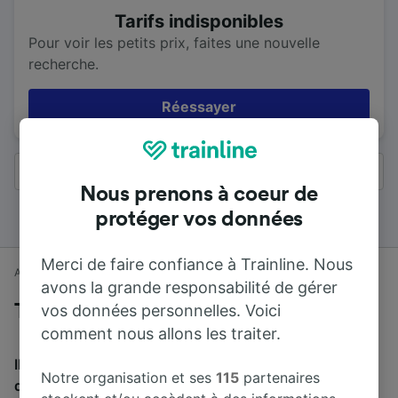
Tarifs indisponibles
Pour voir les petits prix, faites une nouvelle
recherche.
Réessayer
Tous les résultats
Nous prenons à coeur de
protéger vos données
Merci de faire confiance à Trainline. Nous
Accueil
Horaires train
Warrington à Édimbourg
avons la grande responsabilité de gérer
vos données personnelles. Voici
Trains de Warrington à Édimbourg
comment nous allons les traiter.
Il faut en moyenne 2 h 59 min pour parcourir en train la
Notre organisation et ses
115
partenaires
distance de 287 km entre Warrington et Édimbourg.