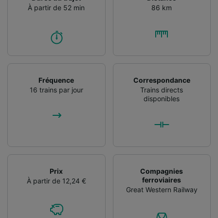
performance des publicités et du contenu,
À partir de 52 min
86 km
études d’audience et développement de
services.
Liste de nos partenaires (fournisseurs)
Fréquence
Correspondance
16 trains par jour
Trains directs
disponibles
Prix
Compagnies
ferroviaires
À partir de 12,24 €
Great Western Railway