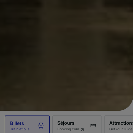
Séjours
Attraction
Billets
Booking.com
GetYourGuide
Train et bus