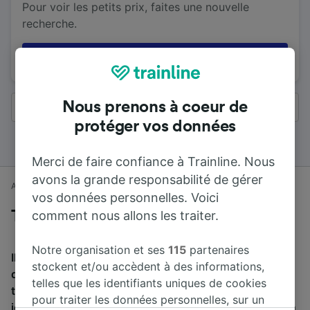
Pour voir les petits prix, faites une nouvelle
recherche.
Réessayer
Nous prenons à coeur de
Tous les résultats
protéger vos données
Merci de faire confiance à Trainline. Nous
avons la grande responsabilité de gérer
Accueil
Horaires train
Oxford à Bath Spa
vos données personnelles. Voici
comment nous allons les traiter.
Trains de Oxford à Bath Spa
Notre organisation et ses
115
partenaires
Il faut en moyenne 57 min pour parcourir en train la
stockent et/ou accèdent à des informations,
distance de 86 km entre Oxford et Bath Spa. Environ 16
telles que les identifiants uniques de cookies
trains partent de Oxford et arrivent à Bath Spa chaque
pour traiter les données personnelles, sur un
jour, et il est possible de trouver des billets à 12,24 € en