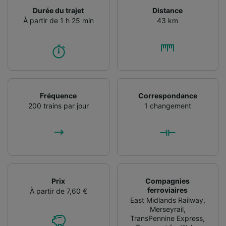
informations sur un appareil. Publicités et
Durée du trajet
Distance
contenu personnalisés, mesure de
À partir de 1 h 25 min
43 km
performance des publicités et du contenu,
études d’audience et développement de
services.
Liste de nos partenaires (fournisseurs)
Fréquence
Correspondance
200 trains par jour
1 changement
Prix
Compagnies
ferroviaires
À partir de 7,60 €
East Midlands Railway
,
Merseyrail
,
TransPennine Express
,