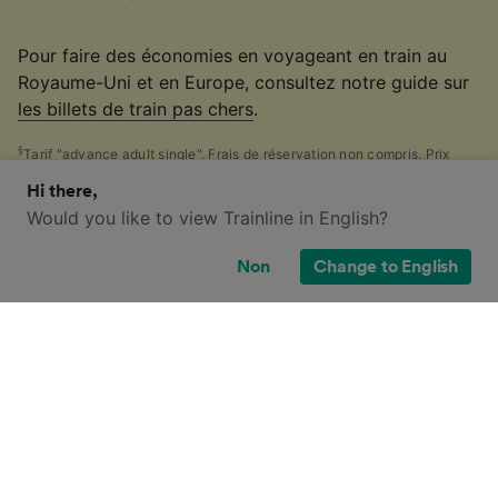
Pour faire des économies en voyageant en train au
Royaume-Uni et en Europe, consultez notre guide sur
les billets de train pas chers
.
§
Tarif "advance adult single". Frais de réservation non compris. Prix
affiché sur Trainline au cours des 30 derniers jours. Disponibilité
Hi there,
limitée.
Would you like to view Trainline in English?
Non
Change to English
Quelles sont mes options de billets
pour ce trajet ?
Perdu face au nombre impressionnant de
billets de
train
disponibles au Royaume-Uni ? Pas de panique !
Notre guide pratique des principaux types de billets
britanniques ci-dessous vous aidera à vous y