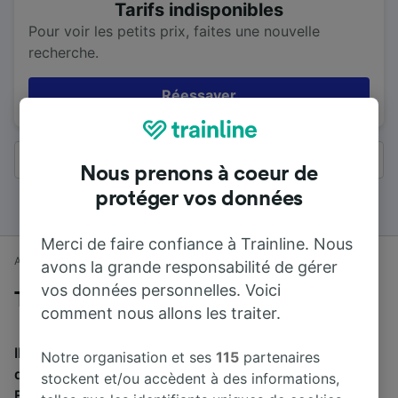
Tarifs indisponibles
Pour voir les petits prix, faites une nouvelle
recherche.
Réessayer
Tous les résultats
Nous prenons à coeur de
protéger vos données
Merci de faire confiance à Trainline. Nous
Accueil
Horaires train
Ormskirk à Manchester
avons la grande responsabilité de gérer
vos données personnelles. Voici
Trains de Ormskirk à Manchester
comment nous allons les traiter.
Il faut en moyenne 2 h 51 min pour parcourir en train la
Notre organisation et ses
115
partenaires
distance de 43 km entre Ormskirk et Manchester.
stockent et/ou accèdent à des informations,
Environ 200 trains partent de Ormskirk et arrivent à