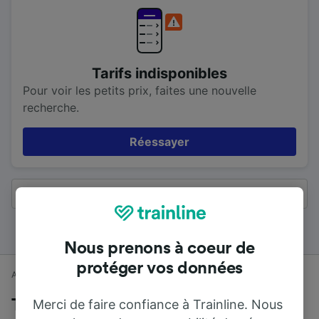
Tarifs indisponibles
Pour voir les petits prix, faites une nouvelle
recherche.
Réessayer
Tous les résultats
Nous prenons à coeur de
protéger vos données
Accueil
Horaires train
Milton Keynes Central à Liverpool
Merci de faire confiance à Trainline. Nous
Trains de Milton Keynes Central à