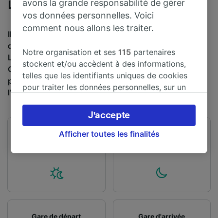
avons la grande responsabilité de gérer
Liverpool
vos données personnelles. Voici
comment nous allons les traiter.
Il faut en moyenne 2 h 13 min pour parcourir en train la
distance de 214 km entre Milton Keynes Central et
Notre organisation et ses
115
partenaires
Liverpool. Environ 30 trains partent de Milton Keynes
stockent et/ou accèdent à des informations,
Central et arrivent à Liverpool chaque jour, et il est
telles que les identifiants uniques de cookies
possible de trouver des billets à 14,07 € en réservant à
pour traiter les données personnelles, sur un
l’avance.
appareil. Vous pouvez accepter ou gérer vos
préférences, notamment en exerçant votre
J'accepte
droit d’opposition à l’intérêt légitime, en
cliquant ci-dessous ou à tout moment sur la
Afficher toutes les finalités
Premier train
Dernier train
05:52
22:41
page de la politique de confidentialité. Ces
préférences seront signalées à nos partenaires
et n’affecteront pas les données de navigation.
Vos données ne seront pas utilisées à des fins
de traçage si vous nous avez demandé de ne
pas vous tracer.
Gare de départ
Gare d'arrivée