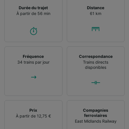
informations sur un appareil. Publicités et
Durée du trajet
Distance
contenu personnalisés, mesure de
À partir de 56 min
61 km
performance des publicités et du contenu,
études d’audience et développement de
services.
Liste de nos partenaires (fournisseurs)
Fréquence
Correspondance
34 trains par jour
Trains directs
disponibles
Prix
Compagnies
ferroviaires
À partir de 12,75 €
East Midlands Railway