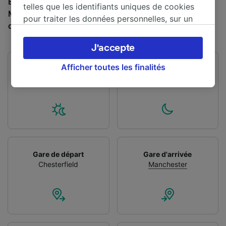
Environ 34 trains partent de Chesterfield et arrivent à
telles que les identifiants uniques de cookies
Manchester chaque jour, et il est possible de trouver
pour traiter les données personnelles, sur un
des billets à 12,75 € en réservant à l’avance.
appareil. Vous pouvez accepter ou gérer vos
préférences, notamment en exerçant votre
J'accepte
droit d’opposition à l’intérêt légitime, en
cliquant ci-dessous ou à tout moment sur la
Afficher toutes les finalités
Premier train
Dernier train
page de la politique de confidentialité. Ces
04:49
21:57
préférences seront signalées à nos partenaires
et n’affecteront pas les données de navigation.
Vos données ne seront pas utilisées à des fins
de traçage si vous nous avez demandé de ne
pas vous tracer.
Gare de départ
Gare d'arrivée
Nos équipes ainsi que nos partenaires
Chesterfield
Manchester
externes, traitent des données selon les
finalités suivantes :
Utiliser des données de géolocalisation
précises. Analyser activement les
caractéristiques de l’appareil pour
l’identification. Stocker et/ou accéder à des