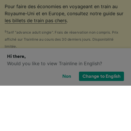
Pour faire des économies en voyageant en train au
Royaume-Uni et en Europe, consultez notre guide sur
les billets de train pas chers
.
§
Tarif "advance adult single". Frais de réservation non compris. Prix
affiché sur Trainline au cours des 30 derniers jours. Disponibilité
limitée.
Hi there,
Would you like to view Trainline in English?
Quelles sont mes options de billets
Non
Change to English
pour ce trajet ?
Perdu face au nombre impressionnant de
billets de
train
disponibles au Royaume-Uni ? Pas de panique !
Notre guide pratique des principaux types de billets
britanniques ci-dessous vous aidera à vous y
retrouver.