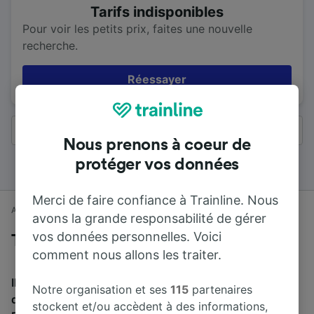
Tarifs indisponibles
Pour voir les petits prix, faites une nouvelle
recherche.
Réessayer
Tous les résultats
Nous prenons à coeur de
protéger vos données
Merci de faire confiance à Trainline. Nous
Accueil
Horaires train
Chesterfield à Manchester
avons la grande responsabilité de gérer
vos données personnelles. Voici
Trains de Chesterfield à Manchester
comment nous allons les traiter.
Il faut en moyenne 1 h 20 min pour parcourir en train la
Notre organisation et ses
115
partenaires
distance de 61 km entre Chesterfield et Manchester.
stockent et/ou accèdent à des informations,