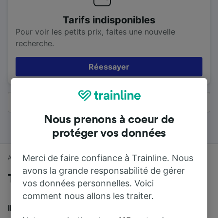
Tarifs indisponibles
Pour voir les petits prix, faites une nouvelle
recherche.
Réessayer
Tous les résultats
Nous prenons à coeur de
protéger vos données
Merci de faire confiance à Trainline. Nous
Accueil
Horaires train
Carmarthen à Londres
avons la grande responsabilité de gérer
Trains de Carmarthen à Londres
vos données personnelles. Voici
comment nous allons les traiter.
Il faut en moyenne 4 h 10 min pour parcourir en train la