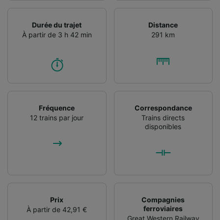
caractéristiques de l’appareil pour
l’identification. Stocker et/ou accéder à des
Durée du trajet
Distance
informations sur un appareil. Publicités et
À partir de 3 h 42 min
291 km
contenu personnalisés, mesure de
performance des publicités et du contenu,
études d’audience et développement de
services.
Liste de nos partenaires (fournisseurs)
Fréquence
Correspondance
12 trains par jour
Trains directs
disponibles
Prix
Compagnies
ferroviaires
À partir de 42,91 €
Great Western Railway