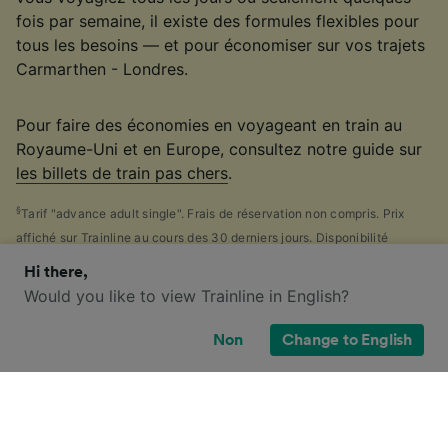
fois par semaine, il existe des formules flexibles pour
tous les besoins — et pour économiser sur vos trajets
Carmarthen - Londres.
Pour faire des économies en voyageant en train au
Royaume-Uni et en Europe, consultez notre guide sur
les billets de train pas chers
.
§
Tarif "advance adult single". Frais de réservation non compris. Prix
affiché sur Trainline au cours des 30 derniers jours. Disponibilité
limitée.
Hi there,
Would you like to view Trainline in English?
Non
Change to English
Quelles sont mes options de billets
pour ce trajet ?
Perdu face au nombre impressionnant de
billets de