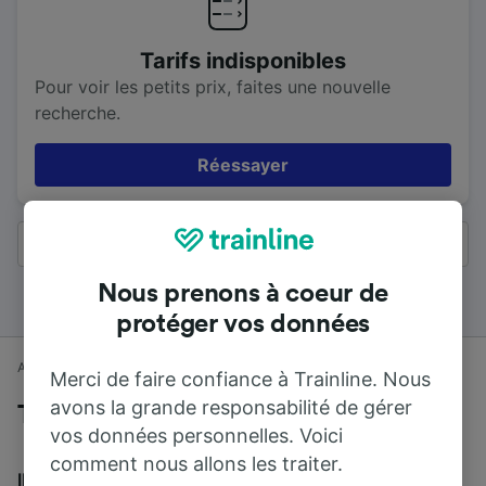
Tarifs indisponibles
Pour voir les petits prix, faites une nouvelle
recherche.
Réessayer
Tous les résultats
Nous prenons à coeur de
protéger vos données
Accueil
Horaires train
Birmingham à Shrewsbury
Merci de faire confiance à Trainline. Nous
avons la grande responsabilité de gérer
Trains de Birmingham à Shrewsbury
vos données personnelles. Voici
comment nous allons les traiter.
Il faut en moyenne 1 h 10 min pour parcourir en train la