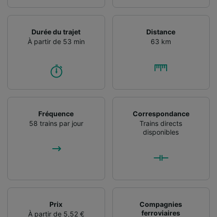
Utiliser des données de géolocalisation
précises. Analyser activement les
caractéristiques de l’appareil pour
l’identification. Stocker et/ou accéder à des
Durée du trajet
Distance
informations sur un appareil. Publicités et
À partir de 53 min
63 km
contenu personnalisés, mesure de
performance des publicités et du contenu,
études d’audience et développement de
services.
Liste de nos partenaires (fournisseurs)
Fréquence
Correspondance
58 trains par jour
Trains directs
disponibles
Prix
Compagnies
ferroviaires
À partir de 5,52 €