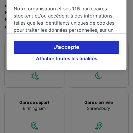
distance de 63 km entre Birmingham et Shrewsbury.
Notre organisation et ses
115
partenaires
Environ 58 trains partent de Birmingham et arrivent à
stockent et/ou accèdent à des informations,
Shrewsbury chaque jour, et il est possible de trouver
telles que les identifiants uniques de cookies
des billets à 5,52 € en réservant à l’avance.
pour traiter les données personnelles, sur un
appareil. Vous pouvez accepter ou gérer vos
préférences, notamment en exerçant votre
J'accepte
droit d’opposition à l’intérêt légitime, en
Premier train
Dernier train
04:49
23:41
cliquant ci-dessous ou à tout moment sur la
Afficher toutes les finalités
page de la politique de confidentialité. Ces
préférences seront signalées à nos partenaires
et n’affecteront pas les données de navigation.
Vos données ne seront pas utilisées à des fins
de traçage si vous nous avez demandé de ne
pas vous tracer.
Gare de départ
Gare d'arrivée
Birmingham
Shrewsbury
Nos équipes ainsi que nos partenaires
externes, traitent des données selon les
finalités suivantes :