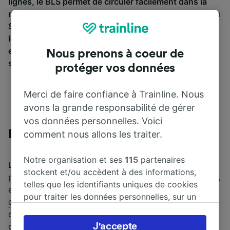
lignes, le BLS permet de circuler facilement dans la
région de Berne et via les tunnels du Lötschberg et du
Simplon. Prisé autant par les touristiques que par les
locaux, c’est une excellente solution pour vos trajets
en
train en Suisse
qui offre tout le confort et des
Nous prenons à coeur de
services de haute qualité.
protéger vos données
Merci de faire confiance à Trainline. Nous
avons la grande responsabilité de gérer
vos données personnelles. Voici
Billets de train BLS
comment nous allons les traiter.
Notre organisation et ses
115
partenaires
Le système de billets BLS est très simple. Vous
stockent et/ou accèdent à des informations,
pouvez acheter un billet de parcours pour votre trajet,
telles que les identifiants uniques de cookies
en optant soit pour un billet individuel, un
billet
pour traiter les données personnelles, sur un
dégriffé
offrant jusqu’à -70 % de réduction ou une
appareil. Vous pouvez accepter ou gérer vos
carte multicourses qui comprend 6 trajets. En plus de
préférences, notamment en exerçant votre
J'accepte
ces billets classiques, de nombreuses autres