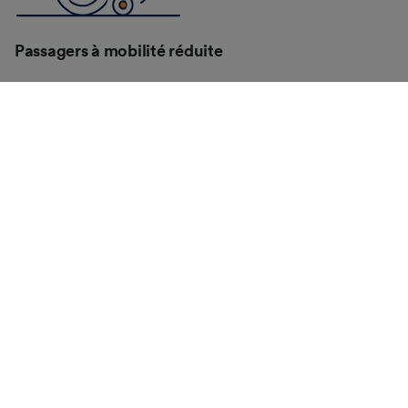
Passagers à mobilité réduite
Le réseau BLS est équipé d’infrastructures permettant
l’accueil des personnes à mobilité réduite et le
personnel roulant est là pour vous apporter son aide.
Tout est prévu pour permettre aux passagers en
chaise roulante ou avec poussette de se déplacer de
façon autonome et spontanée.
Animaux domestiques