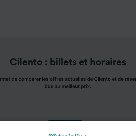
Cilento : billets et horaires
rmet de comparer les offres actuelles de Cilento et de réser
bus au meilleur prix.