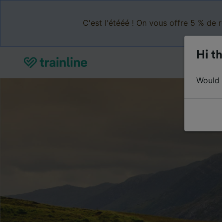
C'est l'étééé ! On vous offre 5 % de 
Hi th
Would y