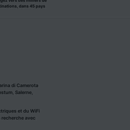
gez vers des milliers de
tinations, dans 45 pays
arina di Camerota
estum, Salerne,
ctriques et du WiFi
ne recherche avec