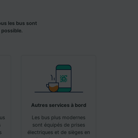
es selon
ous les bus sont
ent les
 possible.
ccéder à
és,
ience et
Autres services à bord
us
Les bus plus modernes
s
sont équipés de prises
s
électriques et de sièges en