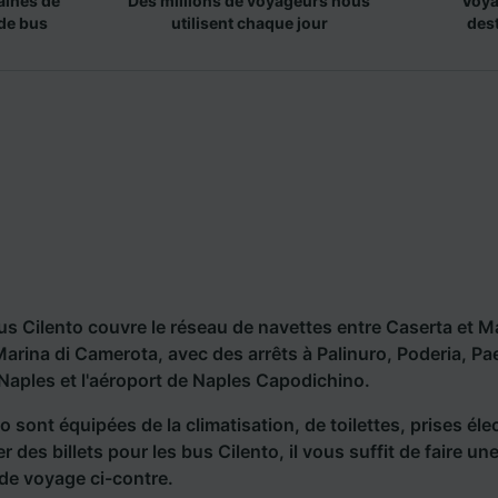
aines de
Des millions de voyageurs nous
Voya
de bus
utilisent chaque jour
des
s Cilento couvre le réseau de navettes entre Caserta et M
Marina di Camerota, avec des arrêts à Palinuro, Poderia, Pa
 Naples et l'aéroport de Naples Capodichino.
o sont équipées de la climatisation, de toilettes, prises éle
r des billets pour les bus Cilento, il vous suffit de faire u
 de voyage ci-contre.