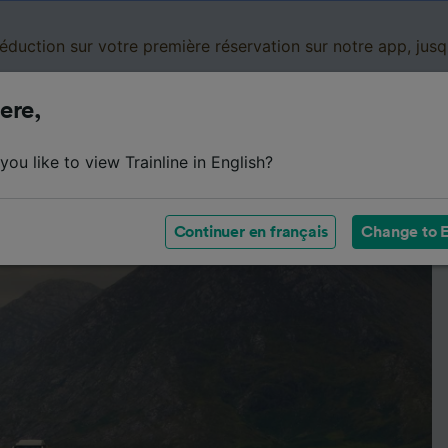
réduction sur votre première réservation sur notre app, jus
ere,
Panier
Cartes de réduction
Business
Mes
ou like to view Trainline in English?
Continuer en français
Change to E