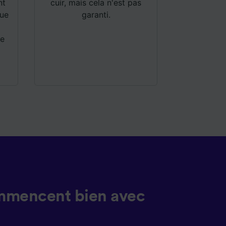
nt
cuir, mais cela n'est pas
que
garanti.
ne
mmencent bien avec