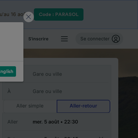
qu'au 16 août.
Code : PARASOL
Se connecter
 billets
S'inscrire
nglish
De
À
Aller simple
Aller-retour
Aller