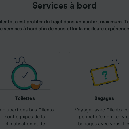
as vous tracer.
Services à bord
ipes ainsi que nos partenaires externes, traitent des donné
lités suivantes :
lento, c'est profiter du trajet dans un confort maximum. T
 des données de géolocalisation précises. Analyser activem
e services à bord afin de vous offrir la meilleure expérience
istiques de l’appareil pour l’identification. Stocker et/ou a
rmations sur un appareil. Publicités et contenu personnalis
de performance des publicités et du contenu, études d’aud
pement de services.
e nos partenaires (fournisseurs)
Toilettes
Bagages
a plupart des bus Cilento
Voyager avec Cilento vo
sont équipés de la
permet d'emporter vo
climatisation et de
bagages avec vous. Le