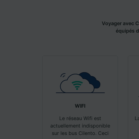
de ne p
Nos équ
les fina
Voyager avec Ci
Utiliser
équipés d
caractér
des info
mesure 
dévelop
Liste d
WIFI
Le réseau Wifi est
L
actuellement indisponible
sur les bus Cilento. Ceci