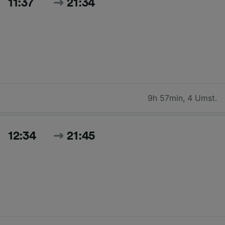
11:37
21:34
9h 57min
,
4 Umst.
12:34
21:45