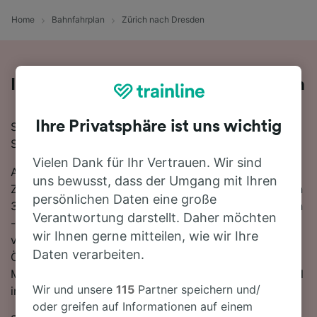
Home
Bahnfahrplan
Zürich nach Dresden
Ihre Zugfahrt von Zürich nach Dresden
Ihre Privatsphäre ist uns wichtig
Sie planen eine Zugfahrt von Zürich nach Dresden?
Starten Sie jetzt Ihre Suche!
Vielen Dank für Ihr Vertrauen. Wir sind
Auf der 555 km langen Strecke fahren in der Regel 20
uns bewusst, dass der Umgang mit Ihren
Züge, die schnellste Reisezeit beträgt dabei 8 Stunden
persönlichen Daten eine große
39 Minuten. Einfach zurücklehnen und stressfrei reisen
Verantwortung darstellt. Daher möchten
- mit den direkten Verbindungen, die auf dieser Route
wir Ihnen gerne mitteilen, wie wir Ihre
verfügbar sind, ist kein Umstieg nötig. Nutzen Sie
Daten verarbeiten.
ÖBB-Zug, um von Zürich nach Dresden zu gelangen.
Mit den schnellsten Verbindungen erreichen Sie Ihr Ziel
Wir und unsere
115
Partner speichern und/
in nur 8 Stunden 39 Minuten.
oder greifen auf Informationen auf einem