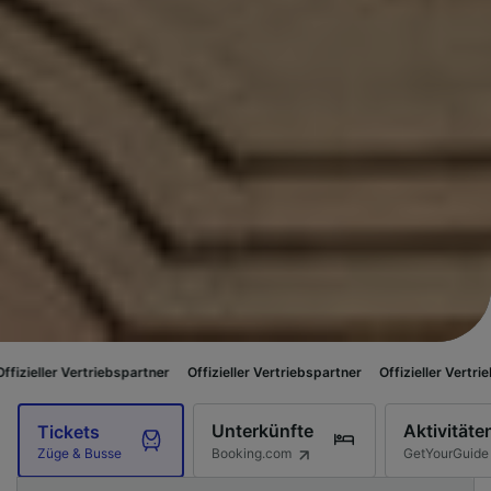
riebspartner
Offizieller Vertriebspartner
Offizieller Vertriebspartner
Of
Unterkünfte
Aktivitäte
Tickets
Booking.com
GetYourGuide
Züge & Busse