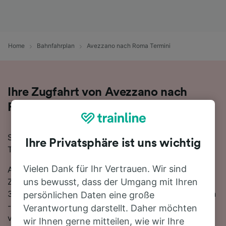
Home
Bahnfahrplan
Avezzano nach Roma Termini
Ihre Zugfahrt von Avezzano nach
Roma Termini
Sie planen eine Zugfahrt von Avezzano nach Roma
Ihre Privatsphäre ist uns wichtig
Termini? Starten Sie jetzt Ihre Suche!
Vielen Dank für Ihr Vertrauen. Wir sind
Auf der 78 km langen Strecke fahren in der Regel 16
Züge, die schnellste Reisezeit beträgt dabei 1 Stunde
uns bewusst, dass der Umgang mit Ihren
34 Minuten. Einfach zurücklehnen und stressfrei reisen
persönlichen Daten eine große
- mit den direkten Verbindungen, die auf dieser Route
Verantwortung darstellt. Daher möchten
verfügbar sind, ist kein Umstieg nötig. Nutzen Sie
wir Ihnen gerne mitteilen, wie wir Ihre