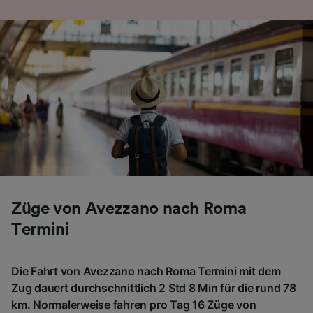
Folgendes bereitzustellen:
Verwendung genauer Standortdaten.
Endgeräteeigenschaften zur Identifikation
aktiv abfragen. Speichern von oder Zugriff auf
Informationen auf einem Endgerät.
Personalisierte Werbung und Inhalte, Messung
von Werbeleistung und der Performance von
Inhalten, Zielgruppenforschung sowie
Entwicklung und Verbesserung von
Angeboten.
Liste der Partner (Lieferanten)
Züge von Avezzano nach Roma
Termini
Die Fahrt von Avezzano nach Roma Termini mit dem
Zug dauert durchschnittlich 2 Std 8 Min für die rund 78
km. Normalerweise fahren pro Tag 16 Züge von