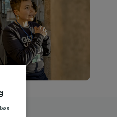
g
dass
rn