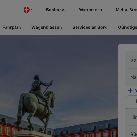
Business
Warenkorb
Meine Bu
Fahrplan
Wagenklassen
Services an Bord
Günstige
Vo
Na
Hi
Rü