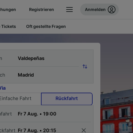
chungen
Registrieren
Anmelden
 Tickets
Oft gestellte Fragen
n
ch
Via
Einfache Fahrt
Rückfahrt
nfahrt
ckfahrt