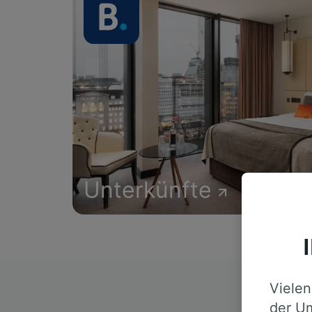
Unterkünfte
Vielen
D
der Um