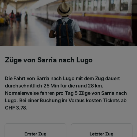
Folgendes bereitzustellen:
Verwendung genauer Standortdaten.
Endgeräteeigenschaften zur Identifikation
aktiv abfragen. Speichern von oder Zugriff auf
Informationen auf einem Endgerät.
Personalisierte Werbung und Inhalte, Messung
von Werbeleistung und der Performance von
Inhalten, Zielgruppenforschung sowie
Entwicklung und Verbesserung von
Züge von Sarria nach Lugo
Angeboten.
Liste der Partner (Lieferanten)
Die Fahrt von Sarria nach Lugo mit dem Zug dauert
durchschnittlich 25 Min für die rund 28 km.
Normalerweise fahren pro Tag 5 Züge von Sarria nach
Lugo. Bei einer Buchung im Voraus kosten Tickets ab
CHF 3.78.
Erster Zug
Letzter Zug