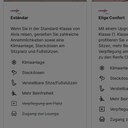
Estándar
Elige Confort
Wenn Sie in der Standard-Klasse von
Mit einem Upgr
Alvia reisen, genießen Sie zahlreiche
Klasse (1. Klass
Annehmlichkeiten sowie eine
profitieren Sie
Klimaanlage, Steckdosen am
Sitzen, mehr Bei
Sitzplatz und Fußstützen.
Verpflegung am
zu den Renfe C
Klimaanlage
Klimaanl
Steckdosen
Steckdos
Verstellbare Sitze/Fußstützen
Verstellb
Mehr Beinfreiheit
Mehr Bein
Verpflegung am Platz
Verpfleg
Zugang zur Lounge
Zugang z