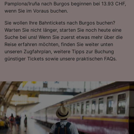
Pamplona/Iruña nach Burgos beginnen bei 13.93 CHF,
Datenschutzrichtlinie. Diese Präferenzen
wenn Sie im Voraus buchen.
werden unseren Partnern signalisiert und
haben keinen Einfluss auf Surfdaten. Ihre
Sie wollen Ihre Bahntickets nach Burgos buchen?
Daten werden nicht für Tracking-Zwecke
Warten Sie nicht länger, starten Sie noch heute eine
verwendet, wenn Sie uns gebeten haben, Ihr
Suche bei uns! Wenn Sie zuerst etwas mehr über die
Surfverhalten nicht zu verfolgen.
Reise erfahren möchten, finden Sie weiter unten
unseren Zugfahrplan, weitere Tipps zur Buchung
Wir und unsere Partner verarbeiten Daten, um
günstiger Tickets sowie unsere praktischen FAQs.
Folgendes bereitzustellen:
Verwendung genauer Standortdaten.
Endgeräteeigenschaften zur Identifikation
aktiv abfragen. Speichern von oder Zugriff auf
Informationen auf einem Endgerät.
Personalisierte Werbung und Inhalte, Messung
von Werbeleistung und der Performance von
Inhalten, Zielgruppenforschung sowie
Entwicklung und Verbesserung von
Angeboten.
Liste der Partner (Lieferanten)