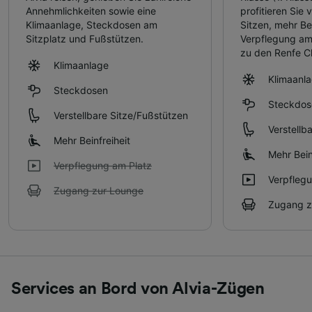
Annehmlichkeiten sowie eine
profitieren Sie
Klimaanlage, Steckdosen am
Sitzen, mehr Bei
Sitzplatz und Fußstützen.
Verpflegung am
zu den Renfe C
Klimaanlage
Klimaanl
Steckdosen
Steckdos
Verstellbare Sitze/Fußstützen
Verstellb
Mehr Beinfreiheit
Mehr Bein
Verpflegung am Platz
Verpfleg
Zugang zur Lounge
Zugang z
Services an Bord von Alvia-Zügen