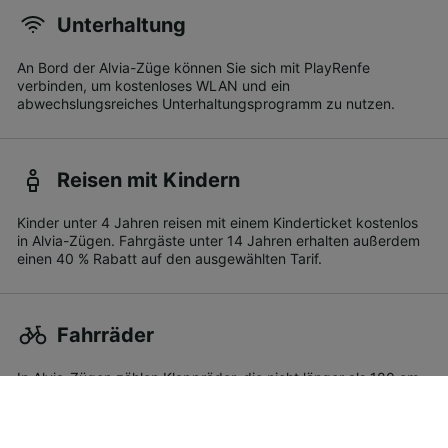
Unterhaltung
An Bord der Alvia-Züge können Sie sich mit PlayRenfe
verbinden, um kostenloses WLAN und ein
abwechslungsreiches Unterhaltungsprogramm zu nutzen.
Reisen mit Kindern
Kinder unter 4 Jahren reisen mit einem Kinderticket kostenlos
in Alvia-Zügen. Fahrgäste unter 14 Jahren erhalten außerdem
einen 40 % Rabatt auf den ausgewählten Tarif.
Fahrräder
In Alvia-Zügen zählen Klappräder, die nicht länger als 180 cm
lang sind und in einer Hülle untergebracht werden als
Handgepäck. Wenn Ihr Fahrrad diese Maße überschreitet,
spricht man von einem Sondergepäckstück, das nicht größer