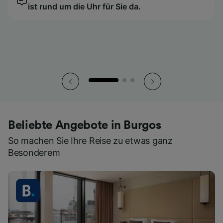
ist rund um die Uhr für Sie da.
ist rund um die Uhr für Sie da.
ist rund um die Uhr für Sie da.
So haben Sie all Ihre Tickets stets griffbereit.
So haben Sie all Ihre Tickets stets griffbereit.
So haben Sie all Ihre Tickets stets griffbereit.
Beliebte Angebote in Burgos
So machen Sie Ihre Reise zu etwas ganz
Besonderem