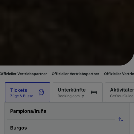
rtriebspartner
Offizieller Vertriebspartner
Offizieller Vertriebspartner
Unterkünfte
Aktivitäte
Tickets
Booking.com
GetYourGuide
Züge & Busse