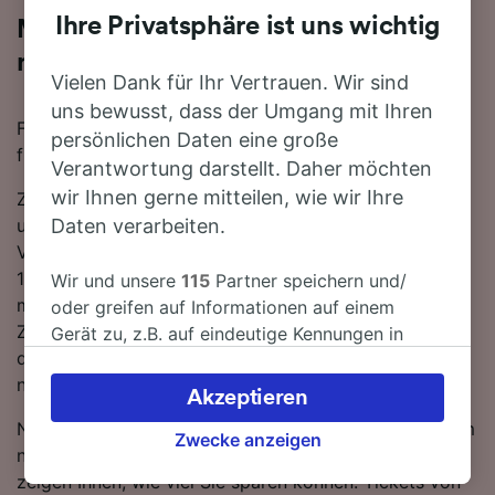
Ihre Privatsphäre ist uns wichtig
Mit der Bahn von Pamplona/Iruña
nach Burgos
Vielen Dank für Ihr Vertrauen. Wir sind
uns bewusst, dass der Umgang mit Ihren
Für eine Zugfahrt von Pamplona/Iruña nach Burgos
persönlichen Daten eine große
finden Sie bei uns alles, was Sie brauchen.
Verantwortung darstellt. Daher möchten
wir Ihnen gerne mitteilen, wie wir Ihre
Zwischen Pamplona/Iruña und Burgos verkehren
ungefähr 4 Züge am Tag, die mit der schnellsten
Daten verarbeiten.
Verbindung 12 Stunden 2 Minuten für die Strecke von
175 km benötigen. Bei dieser Verbindung nach Burgos
Wir und unsere
115
Partner speichern und/
müssen Sie 3 umsteigen. Steigen Sie in einen Renfe-
oder greifen auf Informationen auf einem
Zug und Sie gelangen in nur 12 Stunden 2 Minuten mit
Gerät zu, z.B. auf eindeutige Kennungen in
den schnellsten Zugverbindungen von Pamplona/Iruña
Cookies, um personenbezogene Daten zu
nach Burgos.
verarbeiten. Sie können Ihre Präferenzen
Akzeptieren
akzeptieren oder verwalten, einschließlich
Nutzen Sie unseren Reiseplaner oben auf der Seite, um
Ihres Widerspruchsrechts bei berechtigtem
Zwecke anzeigen
nach günstigen Ticketpreisen zu suchen und wir
Interesse. Klicken Sie dazu bitte unten oder
zeigen Ihnen, wie viel Sie sparen können. Tickets von
besuchen Sie jederzeit die Seite der