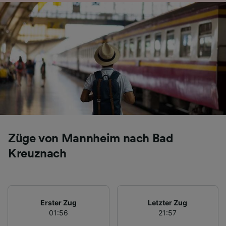
Folgendes bereitzustellen:
Verwendung genauer Standortdaten.
Endgeräteeigenschaften zur Identifikation
aktiv abfragen. Speichern von oder Zugriff auf
Informationen auf einem Endgerät.
Personalisierte Werbung und Inhalte, Messung
von Werbeleistung und der Performance von
Inhalten, Zielgruppenforschung sowie
Entwicklung und Verbesserung von
Angeboten.
Liste der Partner (Lieferanten)
Züge von Mannheim nach Bad
Kreuznach
Erster Zug
Letzter Zug
01:56
21:57