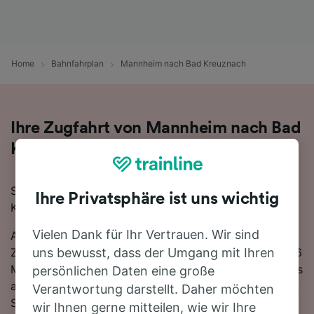
Home
Bahnfahrplan
Mannheim nach Bad Kreuznach
Ihre Zugfahrt von Mannheim nach Bad
Kreuznach
Sie planen eine Zugfahrt von Mannheim nach Bad
Ihre Privatsphäre ist uns wichtig
Kreuznach? Starten Sie jetzt Ihre Suche!
Vielen Dank für Ihr Vertrauen. Wir sind
Auf der 59 km langen Strecke fahren in der Regel 57
Züge, die schnellste Reisezeit beträgt dabei 1 Stunde 6
uns bewusst, dass der Umgang mit Ihren
Minuten. Sie müssen unterwegs 1-mal umsteigen, da es
persönlichen Daten eine große
auf dieser Route keine direkten Zugverbindungen gibt.
Verantwortung darstellt. Daher möchten
Sie können wahlweise einen DB- oder einen IC-Zug
wir Ihnen gerne mitteilen, wie wir Ihre