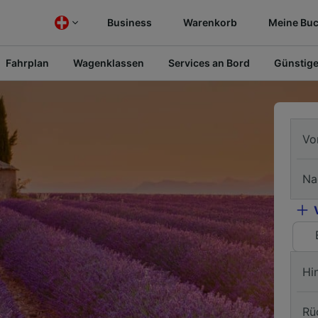
Business
Warenkorb
Meine Bu
Fahrplan
Wagenklassen
Services an Bord
Günstige
Vo
Na
Hi
Rü