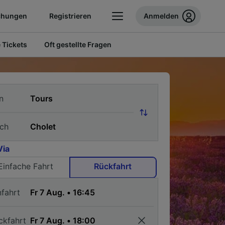
chungen
Registrieren
Anmelden
 Tickets
Oft gestellte Fragen
n
ch
Via
Einfache Fahrt
Rückfahrt
nfahrt
ckfahrt