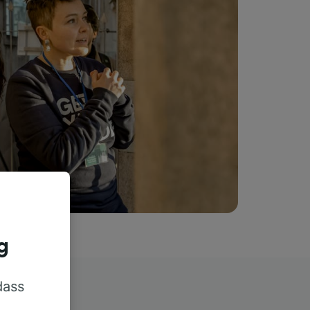
g
dass
rn