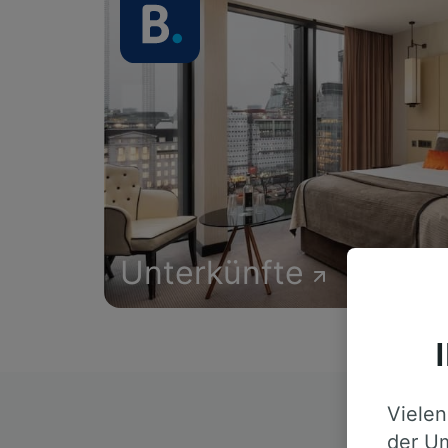
Unterkünfte
Vielen
D
der Um