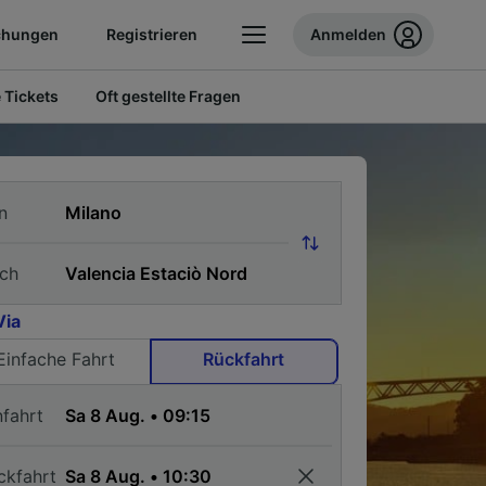
chungen
Registrieren
Anmelden
 Tickets
Oft gestellte Fragen
n
ch
Via
Einfache Fahrt
Rückfahrt
nfahrt
ckfahrt