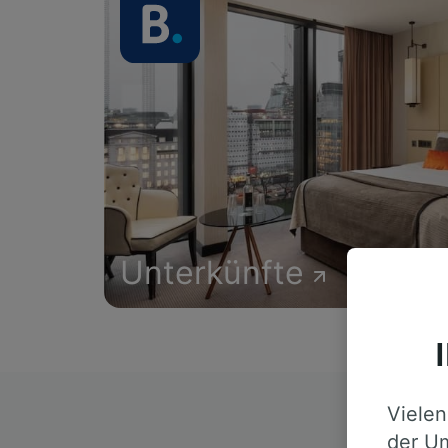
Unterkünfte
Vielen
D
der Um