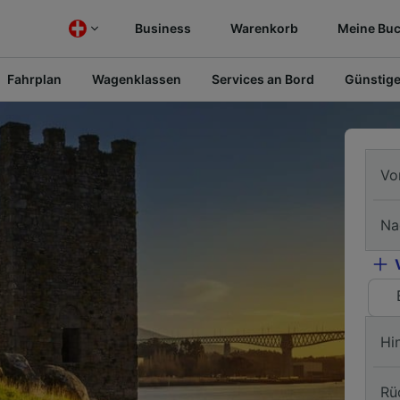
Business
Warenkorb
Meine Bu
Fahrplan
Wagenklassen
Services an Bord
Günstige
Vo
Na
Hi
Rü