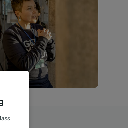
g
dass
rn