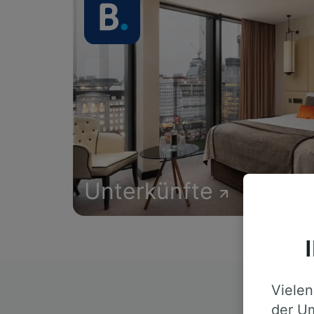
Unterkünfte
Vielen
D
der Um