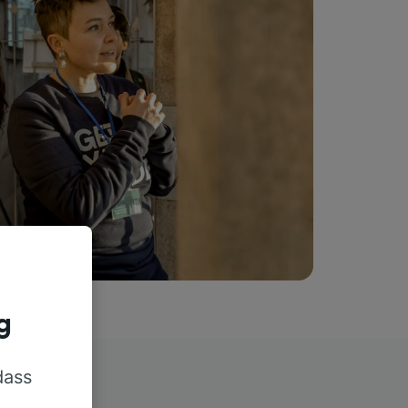
g
dass
rn