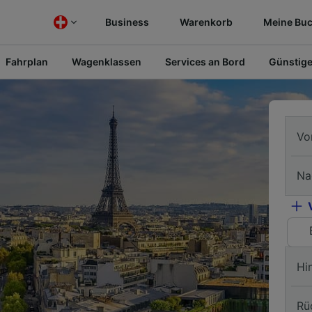
Business
Warenkorb
Meine Bu
Fahrplan
Wagenklassen
Services an Bord
Günstige
Vo
Na
Hi
Rü