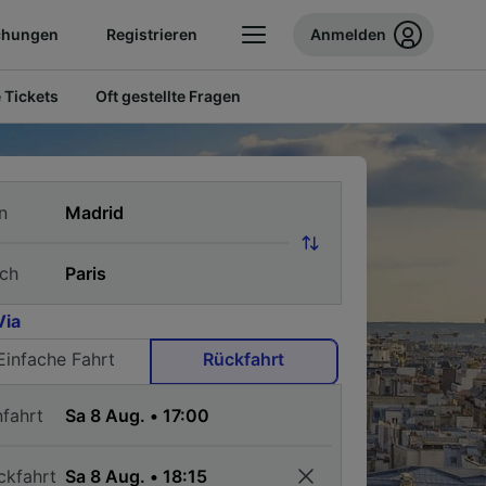
chungen
Registrieren
Anmelden
 Tickets
Oft gestellte Fragen
n
ch
Via
Einfache Fahrt
Rückfahrt
nfahrt
ckfahrt