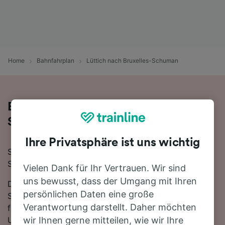
Home
Bahnfahrplan
Lüttich nach Bruxelles-Schuman
Bequem von Lüttich nach Bruxelles-
Schuman - nehmen Sie den Zug!
Ihre Privatsphäre ist uns wichtig
Sie wollen mit dem Zug von Lüttich nach Bruxelles-
Schuman reisen? Dann sind Sie bei uns genau richtig!
Vielen Dank für Ihr Vertrauen. Wir sind
uns bewusst, dass der Umgang mit Ihren
Die Fahrtzeit beträgt mit der schnellsten Verbindung 1
persönlichen Daten eine große
Stunde 4 Minuten. Auf der 87 km langen Strecke
Verantwortung darstellt. Daher möchten
fahren für gewöhnlich 60 Züge am Tag. Es ist kein
Umsteigen erforderlich, da ab Bruxelles-Schuman
wir Ihnen gerne mitteilen, wie wir Ihre