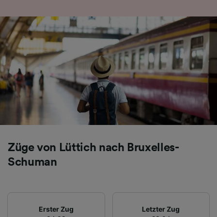
Folgendes bereitzustellen:
Verwendung genauer Standortdaten.
Endgeräteeigenschaften zur Identifikation
aktiv abfragen. Speichern von oder Zugriff auf
Informationen auf einem Endgerät.
Personalisierte Werbung und Inhalte, Messung
von Werbeleistung und der Performance von
Inhalten, Zielgruppenforschung sowie
Entwicklung und Verbesserung von
Angeboten.
Liste der Partner (Lieferanten)
Züge von Lüttich nach Bruxelles-
Schuman
Erster Zug
Letzter Zug