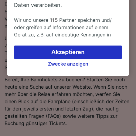
Direktverbindungen verfügbar sind. Nutzen Sie den
Daten verarbeiten.
SNCB-Zug und fahren Sie mit den schnellsten
Verbindungen in nur 1 Stunde 4 Minuten von Lüttich
Wir und unsere
115
Partner speichern und/
nach Bruxelles-Schuman.
oder greifen auf Informationen auf einem
Gerät zu, z.B. auf eindeutige Kennungen in
Um Ihnen dabei behilflich zu sein, die besten
Cookies, um personenbezogene Daten zu
Zugangebote zu erhalten, heben wir die günstigsten
verarbeiten. Sie können Ihre Präferenzen
Akzeptieren
Tickets von Lüttich nach Bruxelles-Schuman in
akzeptieren oder verwalten, einschließlich
unserem Reiseplaner hervor. Denken Sie daran, je eher
Ihres Widerspruchsrechts bei berechtigtem
Zwecke anzeigen
Sie buchen, desto mehr können Sie sparen!
Interesse. Klicken Sie dazu bitte unten oder
besuchen Sie jederzeit die Seite der
Bereit, Ihre Bahntickets zu buchen? Starten Sie noch
Datenschutzrichtlinie. Diese Präferenzen
heute eine Suche auf unserer Website. Wenn Sie noch
werden unseren Partnern signalisiert und
mehr über die Reise erfahren möchten, werfen Sie
haben keinen Einfluss auf Surfdaten. Ihre
einen Blick auf die Fahrpläne (einschließlich der Zeiten
Daten werden nicht für Tracking-Zwecke
für den jeweils ersten und letzten Zug), die häufig
verwendet, wenn Sie uns gebeten haben, Ihr
gestellten Fragen (FAQs) sowie weitere Tipps zur
Surfverhalten nicht zu verfolgen.
Buchung günstiger Tickets.
Wir und unsere Partner verarbeiten Daten, um