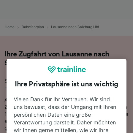
Home
Bahnfahrplan
Lausanne nach Salzburg Hbf
Ihre Zugfahrt von Lausanne nach
Salzburg Hbf
Sie planen eine Zugfahrt von Lausanne nach Salzburg
Ihre Privatsphäre ist uns wichtig
Hbf? Starten Sie jetzt Ihre Suche!
Vielen Dank für Ihr Vertrauen. Wir sind
Auf der 506 km langen Strecke fahren in der Regel 25
Züge, die schnellste Reisezeit beträgt dabei 8 Stunden
uns bewusst, dass der Umgang mit Ihren
12 Minuten. Sie müssen unterwegs 1-mal umsteigen, da
persönlichen Daten eine große
es auf dieser Route keine direkten Zugverbindungen
Verantwortung darstellt. Daher möchten
gibt. Sie können wahlweise einen SBB- oder einen DB-
wir Ihnen gerne mitteilen, wie wir Ihre