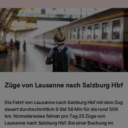
Folgendes bereitzustellen:
Verwendung genauer Standortdaten.
Endgeräteeigenschaften zur Identifikation
aktiv abfragen. Speichern von oder Zugriff auf
Informationen auf einem Endgerät.
Personalisierte Werbung und Inhalte, Messung
von Werbeleistung und der Performance von
Inhalten, Zielgruppenforschung sowie
Entwicklung und Verbesserung von
Angeboten.
Liste der Partner (Lieferanten)
Züge von Lausanne nach Salzburg Hbf
Die Fahrt von Lausanne nach Salzburg Hbf mit dem Zug
dauert durchschnittlich 9 Std 56 Min für die rund 506
km. Normalerweise fahren pro Tag 25 Züge von
Lausanne nach Salzburg Hbf. Bei einer Buchung im