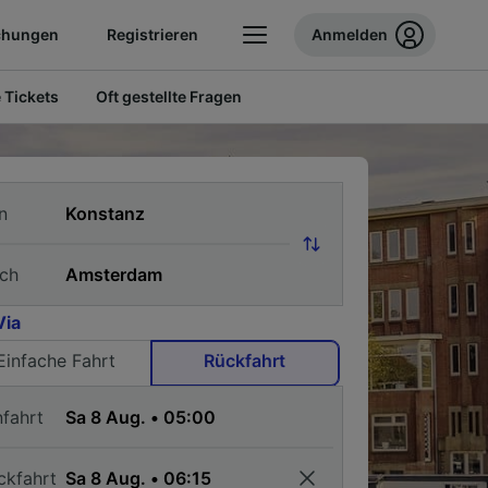
chungen
Registrieren
Anmelden
 Tickets
Oft gestellte Fragen
n
ch
Via
Einfache Fahrt
Rückfahrt
nfahrt
ckfahrt