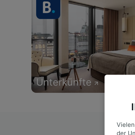
Unterkünfte
Vielen
D
der Um