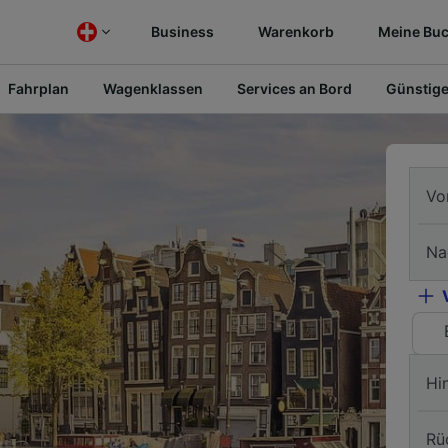
Business
Warenkorb
Meine Bu
Fahrplan
Wagenklassen
Services an Bord
Günstige
Vo
Na
Hi
Rü