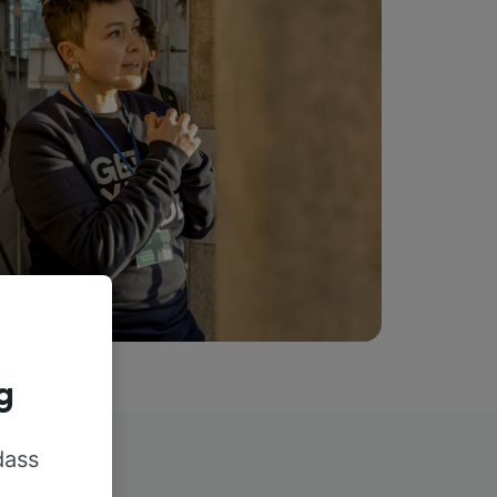
g
dass
rn